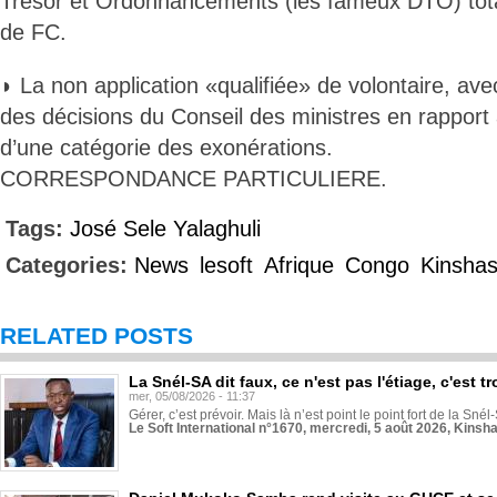
Trésor et Ordonnancements (les fameux DTO) total
de FC.
◗ La non application «qualifiée» de volontaire, avec
des décisions du Conseil des ministres en rapport
d’une catégorie des exonérations.
CORRESPONDANCE PARTICULIERE.
Tags:
José Sele Yalaghuli
Categories:
News
lesoft
Afrique
Congo
Kinsha
RELATED POSTS
La Snél-SA dit faux, ce n'est pas l'étiage, c'est
mer, 05/08/2026 - 11:37
Gérer, c’est prévoir. Mais là n’est point le point fort de la Sn
Le Soft International n°1670, mercredi, 5 août 2026, Kinsh