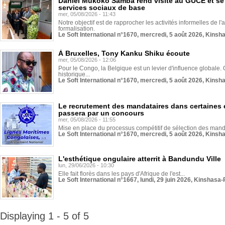
Daniel Mukoko Samba rend visite au GUCE et se
services sociaux de base
mer, 05/08/2026 - 11:43
Notre objectif est de rapprocher les activités informelles de l'
formalisation.
Le Soft International n°1670, mercredi, 5 août 2026, Kinsh
À Bruxelles, Tony Kanku Shiku écoute
mer, 05/08/2026 - 12:06
Pour le Congo, la Belgique est un levier d'influence globale. O
historique...
Le Soft International n°1670, mercredi, 5 août 2026, Kinsh
Le recrutement des mandataires dans certaines 
passera par un concours
mer, 05/08/2026 - 11:55
Mise en place du processus compétitif de sélection des manda
Le Soft International n°1670, mercredi, 5 août 2026, Kinsh
L'esthétique ongulaire atterrit à Bandundu Ville
lun, 29/06/2026 - 10:30
Elle fait florès dans les pays d'Afrique de l'est...
Le Soft International n°1667, lundi, 29 juin 2026, Kinshasa-
Displaying 1 - 5 of 5