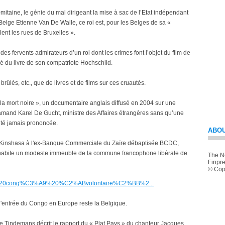
mitaine, le génie du mal dirigeant la mise à sac de l’Etat indépendant
 Belge Etienne Van De Walle, ce roi est, pour les Belges de sa «
lent les rues de Bruxelles ».
des fervents admirateurs d’un roi dont les crimes font l’objet du film de
iré du livre de son compatriote Hochschild.
brûlés, etc., que de livres et de films sur ces cruautés.
 la mort noire », un documentaire anglais diffusé en 2004 sur une
flamand Karel De Gucht, ministre des Affaires étrangères sans qu’une
 été jamais prononcée.
ABOU
 Kinshasa à l'ex-Banque Commerciale du Zaïre débaptisée BCDC,
Il habite un modeste immeuble de la commune francophone libérale de
The Ne
Finpre
© Copy
0en%20cong%C3%A9%20%C2%ABvolontaire%C2%BB%2...
'entrée du Congo en Europe reste la Belgique.
Tindemans décrit le rapport du « Plat Pays » du chanteur Jacques