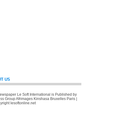
T US
wspaper Le Soft International is Published by
ss Group Afrimages Kinshasa Bruxelles Paris |
right lesoftonline.net