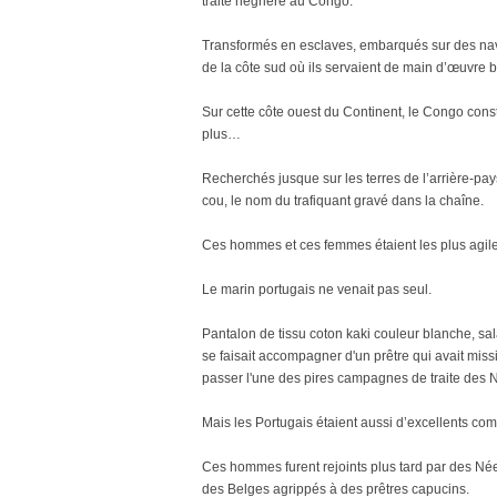
traite négrière au Congo.
Transformés en esclaves, embarqués sur des navir
de la côte sud où ils servaient de main d’œuvre
Sur cette côte ouest du Continent, le Congo constit
plus…
Recherchés jusque sur les terres de l’arrière-pays
cou, le nom du trafiquant gravé dans la chaîne.
Ces hommes et ces femmes étaient les plus agiles 
Le marin portugais ne venait pas seul.
Pantalon de tissu coton kaki couleur blanche, salac
se faisait accompagner d'un prêtre qui avait miss
passer l'une des pires campagnes de traite des N
Mais les Portugais étaient aussi d’excellents comm
Ces hommes furent rejoints plus tard par des Néerl
des Belges agrippés à des prêtres capucins.