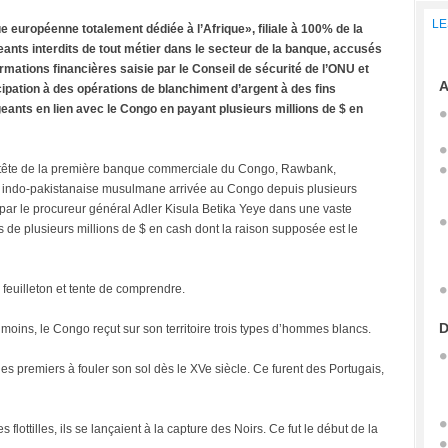
LE
e européenne totalement dédiée à l’Afrique», filiale à 100% de la
geants interdits de tout métier dans le secteur de la banque, accusés
formations financières saisie par le Conseil de sécurité de l’ONU et
A
icipation à des opérations de blanchiment d’argent à des fins
eants en lien avec le Congo en payant plusieurs millions de $ en
a tête de la première banque commerciale du Congo, Rawbank,
é indo-pakistanaise musulmane arrivée au Congo depuis plusieurs
i par le procureur général Adler Kisula Betika Yeye dans une vaste
 de plusieurs millions de $ en cash dont la raison supposée est le
 feuilleton et tente de comprendre.
D
 moins, le Congo reçut sur son territoire trois types d’hommes blancs.
s premiers à fouler son sol dès le XVe siècle. Ce furent des Portugais,
flottilles, ils se lançaient à la capture des Noirs. Ce fut le début de la