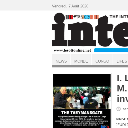
Aller au contenu principal
Vendredi, 7 Août 2026
NEWS
MONDE
CONGO
LIFES
ACCUEIL
I.
M.
in
sam
KINSHA
JEUDI 