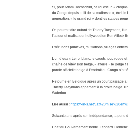
Si, pour Adam Hochschild, ce roi est un « croque-
du Congo depuis le lit de sa maîtresse », écrit le
génération, « le grand roi » dont les statues peup
On pourrait dire autant de Thierry Taeymans, l'un 
l’acteur et réalisateur hollywoodien Ben Affleck t
Exécutions punitives, mutilations, villages entiers 
L’un d’eux « Le roi blanc, le caoutchouc rouge et
chaîne de télévision belge, « atterre » le Belge 
parole officielle belge à l’endroit du Congo n’ait
Retourné en Belgique après un court passage à
Thierry Taeymans appartient à la droite belge. 
Waterloo.
Lire aussi
:
https://kin-s.net/La%20mise%2
Soixante ans après son indépendance, la porte d
Chef du Gouvernement belge, Leonard Clemence 