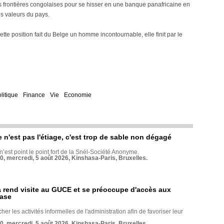
es frontières congolaises pour se hisser en une banque panafricaine en
s valeurs du pays.
cette position fait du Belge un homme incontournable, elle finit par le
litique
Finance
Vie
Economie
e n'est pas l'étiage, c'est trop de sable non dégagé
 n’est point le point fort de la Snél-Société Anonyme.
70, mercredi, 5 août 2026, Kinshasa-Paris, Bruxelles.
rend visite au GUCE et se préoccupe d'accès aux
base
her les activités informelles de l'administration afin de favoriser leur
70, mercredi, 5 août 2026, Kinshasa-Paris, Bruxelles.