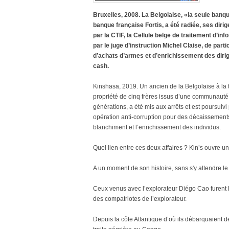
Bruxelles, 2008. La Belgolaise, «la seule banqu
banque française Fortis, a été radiée, ses diri
par la CTIF, la Cellule belge de traitement d’in
par le juge d’instruction Michel Claise, de part
d’achats d’armes et d’enrichissement des dirig
cash.
Kinshasa, 2019. Un ancien de la Belgolaise à l
propriété de cinq frères issus d’une communaut
générations, a été mis aux arrêts et est poursuiv
opération anti-corruption pour des décaissements
blanchiment et l’enrichissement des individus.
Quel lien entre ces deux affaires ? Kin’s ouvre un
A un moment de son histoire, sans s'y attendre le
Ceux venus avec l’explorateur Diégo Cao furent le
des compatriotes de l’explorateur.
Depuis la côte Atlantique d’où ils débarquaient des 