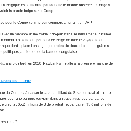
 La Belgique est la lucarne par laquelle le monde observe le Congo ».
aloir la parole belge sur le Congo.
sse pour le Congo comme son commercial terrain, un VRP.
 avec un membre d’une fratrie indo-pakistanaise musulmane installée
moment d’histoire qui permet à ce Belge de faire le voyage retour
 banque dont il place l’enseigne, en moins de deux décennies, grâce à
és politiques, au fronton de la banque congolaise.
 dix ans plus tard, en 2016, Rawbank s’installe à la première marche de
/rawbank-une-histoire
que du Congo » à passer le cap du milliard de $, soit un total bilantaire
omiques pour une banque œuvrant dans un pays aussi peu bancarisé :
de crédits ; 65,2 millions de $ de produit net bancaire ; 95,6 millions de
net.
résultats ?