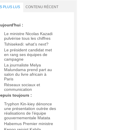
S PLUS LUS
CONTENU RÉCENT
ujourd'hui :
Le ministre Nicolas Kazadi
pulvérise tous les chiffres
Tshisekedi: what’s next?
Le président candidat met
en rang ses équipes de
campagne
La journaliste Melya
Malundama prend part au
salon du livre africain à
Paris
Réseaux sociaux et
communication
epuis toujours :
Tryphon Kin-kiey dénonce
une présentation outrée des
réalisations de l’équipe
gouvernementale Matata
Habemus Premier ministre
Kengo rejoint Kabila