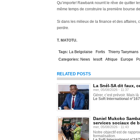
Qu’importe! Rawbank nourrit le rêve de quitter l
même temps de construire la première bourse de
Si dans les milieux de la finance et des affaires, 
perdre.
T. MATOTU.
Tags:
La Belgolaise
Fortis
Thierry Taeymans
Categories:
News
lesoft
Afrique
Europe
Po
RELATED POSTS
La Snél-SA dit faux, c
mer, 05/08/2026 - 11:37
Gérer, c’est prévoir. Mais là
Le Soft International n°16
Daniel Mukoko Samba 
services sociaux de 
mer, 05/08/2026 - 11:43
Notre objectif est de rapproc
formalisation.
Le Soft International n°16