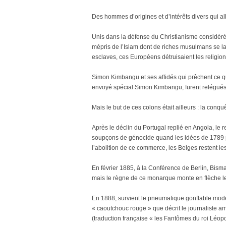
Des hommes d’origines et d’intérêts divers qui alla
Unis dans la défense du Christianisme considéré
mépris de l’Islam dont de riches musulmans se lan
esclaves, ces Européens détruisaient les religion
Simon Kimbangu et ses affidés qui prêchent ce qui
envoyé spécial Simon Kimbangu, furent relégués 
Mais le but de ces colons était ailleurs : la conqu
Après le déclin du Portugal replié en Angola, le 
soupçons de génocide quand les idées de 1789 p
l’abolition de ce commerce, les Belges restent les
En février 1885, à la Conférence de Berlin, Bisma
mais le règne de ce monarque monte en flèche le
En 1888, survient le pneumatique gonflable mode
« caoutchouc rouge » que décrit le journaliste 
(traduction française « les Fantômes du roi Léopo