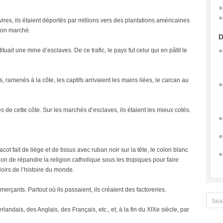
es, ils étaient déportés par millions vers des plantations américaines
 bon marché.
D
uait une mine d’esclaves. De ce trafic, le pays fut celui qui en pâtit le
, ramenés à la côte, les captifs arrivaient les mains liées, le carcan au
de cette côte. Sur les marchés d’esclaves, ils étaient les mieux cotés.
ot fait de liège et de tissus avec ruban noir sur la tête, le colon blanc
ion de répandre la religion catholique sous les tropiques pour faire
oirs de l’histoire du monde.
erçants. Partout où ils passaient, ils créaient des factoreries.
andais, des Anglais, des Français, etc., et, à la fin du XIXe siècle, par