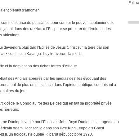
Follow
ient bientôt s’affronter.
 comme source de puissance pour contrer le pouvoir coutumier et le
çaient dans des razzias à l’Est pour se procurer de l’ivoire et des
s africaines.
 deviendra plus tard l’Eglise de Jésus Christ sur la terre par son
aux confins du Katanga. Ils y trouveront la mort…
ête et la domination des riches terres d’Afrique.
retrait des Anglais apeurés par les médias des îles évoquant des
renaient de plus en plus place dans l’opinion publique conduisant à
 maîtres du jeu.
rck cède le Congo au roi des Belges qui en fait sa propriété privée
s horreurs.
rne Dunlop inventé par l’Ecossais John Boyd Dunlop et la tragédie du
américain Adam Hochschild dans son livre King Leopold's Ghost
ld II, un holocauste oublié ») parut début octobre 1998.