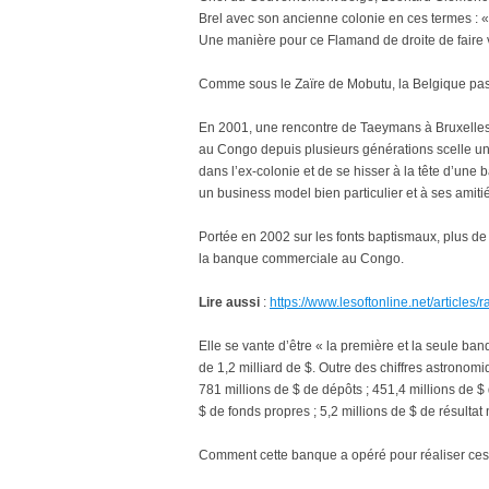
Brel avec son ancienne colonie en ces termes : «
Une manière pour ce Flamand de droite de faire v
Comme sous le Zaïre de Mobutu, la Belgique pa
En 2001, une rencontre de Taeymans à Bruxelles
au Congo depuis plusieurs générations scelle un 
dans l’ex-colonie et de se hisser à la tête d’une
un business model bien particulier et à ses amiti
Portée en 2002 sur les fonts baptismaux, plus de
la banque commerciale au Congo.
Lire aussi
:
https://www.lesoftonline.net/articles
Elle se vante d’être « la première et la seule ban
de 1,2 milliard de $. Outre des chiffres astron
781 millions de $ de dépôts ; 451,4 millions de $ 
$ de fonds propres ; 5,2 millions de $ de résultat 
Comment cette banque a opéré pour réaliser ces 