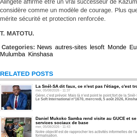
Alingete affirme être un vrai successeur de Kazum
considère comme un modèle de courage. Plus qu
mérite sécurité et protection renforcée.
T. MATOTU.
Categories:
News
autres-sites
lesoft
Monde
Eu
Mulumba
Kinshasa
RELATED POSTS
La Snél-SA dit faux, ce n'est pas l'étiage, c'est
mer, 05/08/2026 - 11:37
Gérer, c’est prévoir. Mais là n’est point le point fort de la Sn
Le Soft International n°1670, mercredi, 5 août 2026, Kinsh
Daniel Mukoko Samba rend visite au GUCE et se
services sociaux de base
mer, 05/08/2026 - 11:43
Notre objectif est de rapprocher les activités informelles de l'
formalisation.