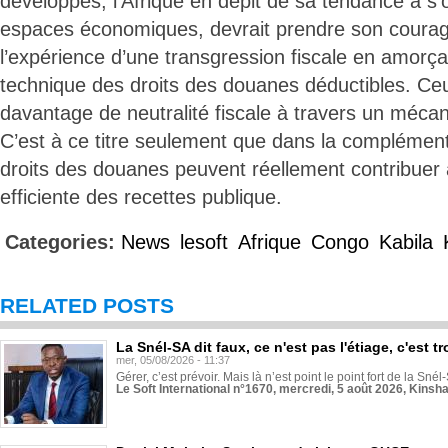
développés, l’Afrique en dépit de sa tendance à s’
espaces économiques, devrait prendre son courag
l’expérience d’une transgression fiscale en amorça
technique des droits des douanes déductibles. Ceu
davantage de neutralité fiscale à travers un mécan
C’est à ce titre seulement que dans la complémenta
droits des douanes peuvent réellement contribuer 
efficiente des recettes publique.
Categories:
News
lesoft
Afrique
Congo
Kabila
RELATED POSTS
La Snél-SA dit faux, ce n'est pas l'étiage, c'est
mer, 05/08/2026 - 11:37
Gérer, c’est prévoir. Mais là n’est point le point fort de la Sn
Le Soft International n°1670, mercredi, 5 août 2026, Kinsh