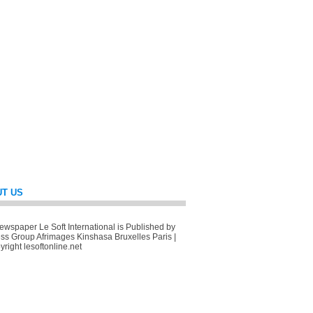
T US
wspaper Le Soft International is Published by
ss Group Afrimages Kinshasa Bruxelles Paris |
right lesoftonline.net