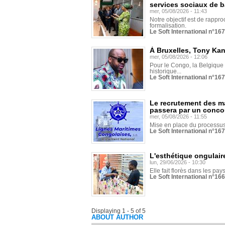
services sociaux de 
mer, 05/08/2026 - 11:43
Notre objectif est de rapproc
formalisation.
Le Soft International n°16
À Bruxelles, Tony Ka
mer, 05/08/2026 - 12:06
Pour le Congo, la Belgique e
historique...
Le Soft International n°16
Le recrutement des m
passera par un conco
mer, 05/08/2026 - 11:55
Mise en place du processus 
Le Soft International n°16
L'esthétique ongulaire
lun, 29/06/2026 - 10:30
Elle fait florès dans les pays
Le Soft International n°166
Displaying 1 - 5 of 5
ABOUT AUTHOR