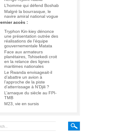
L’homme qui défend Boshab
Malgré la bourrasque, le
navire amiral national vogue
ernier accès :
Tryphon Kin-kiey dénonce
une présentation outrée des
réalisations de l’équipe
gouvernementale Matata
Face aux armateurs
planétaires, Tshisekedi croit
en la relance des lignes
maritimes nationales
Le Rwanda envisageait-il
d’abattre un avion à
l’approche de la piste
d’atterrissage à N’Djili ?
L’arnaque du siècle au FPI-
TMB
M23, vie en sursis