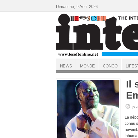
Aller au contenu principal
Dimanche, 9 Août 2026
NEWS
MONDE
CONGO
LIFES
ACCUEIL
Il
Em
jeu
La dépo
connu s
novembr
inhumat