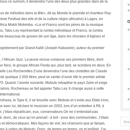
 Sous ce surnom, il deviendra l’une des deux plus grandes stars de la
lus de mélodies dans la tête», dit au Monde le pianiste et chanteur Ray
me Festival des arts et de la culture négro-africains) à Lagos, en
D
 Africa Mokili Mobimba. «Lui et Franco sont les pères de la musique
s, Tabu Ley représentait la rumba mélodique et Franco, la rumba
e beaucoup de gosses de son âge, dans les chorales d’églises et
nregistrement par Grand Kallé (Joseph Kabasele), auteur du premier
.
 l’African Jazz. La jeune recrue compose ses premiers titres, dont
ur Nico, le groupe African Fiesta qui, plus tard, se scindera en deux. En
elle Les Rocherettes (l’une deviendra l’une des clodettes de Claude
e quelque 2.000 titres, peut se vanter d’avoir été le premier artiste
1970. Quand, l’année suivante, Mobutu rebaptise le pays Zaïre et exige
ois, Rochereau se fait appeler Tabu Ley. Il change aussi à cette
International.
shasa, le Type K, il se brouille avec Mobutu et s’exile aux Etats-Unis,
e avec lui, déclare le musicien en 2003, lors d’un entretien à Rfi, à
, j’étais républicain, eux, conservateurs.On ne s’entendait pas
é, donc, de ceux qu’on prenait - à tort - pour des communistes. J’étais
et démocratiques. Mes façons de voir, les chansons que je faisais,
res à celles de Mobutu. Donc, de temps en temps, on m’arrêtait. J’ai