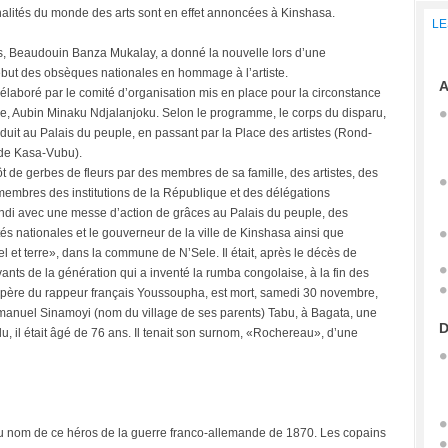
alités du monde des arts sont en effet annoncées à Kinshasa.
LE
rts, Beaudouin Banza Mukalay, a donné la nouvelle lors d’une
ébut des obsèques nationales en hommage à l’artiste.
A
aboré par le comité d’organisation mis en place pour la circonstance
ale, Aubin Minaku Ndjalanjoku. Selon le programme, le corps du disparu,
nduit au Palais du peuple, en passant par la Place des artistes (Rond-
 de Kasa-Vubu).
t de gerbes de fleurs par des membres de sa famille, des artistes, des
 membres des institutions de la République et des délégations
undi avec une messe d’action de grâces au Palais du peuple, des
és nationales et le gouverneur de la ville de Kinshasa ainsi que
l et terre», dans la commune de N’Sele. Il était, après le décès de
nts de la génération qui a inventé la rumba congolaise, à la fin des
père du rappeur français Youssoupha, est mort, samedi 30 novembre,
mmanuel Sinamoyi (nom du village de ses parents) Tabu, à Bagata, une
D
u, il était âgé de 76 ans. Il tenait son surnom, «Rochereau», d’une
 du nom de ce héros de la guerre franco-allemande de 1870. Les copains