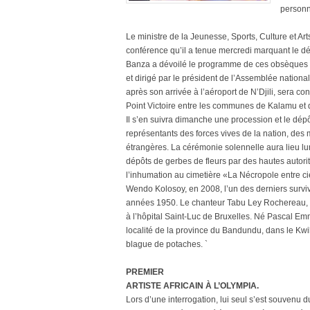
personn
Le ministre de la Jeunesse, Sports, Culture et A
conférence qu’il a tenue mercredi marquant le d
Banza a dévoilé le programme de ces obsèques él
et dirigé par le président de l’Assemblée nation
après son arrivée à l’aéroport de N’Djili, sera co
Point Victoire entre les communes de Kalamu et
Il s’en suivra dimanche une procession et le dépô
représentants des forces vives de la nation, des
étrangères. La cérémonie solennelle aura lieu l
dépôts de gerbes de fleurs par des hautes autorit
l’inhumation au cimetière «La Nécropole entre cie
Wendo Kolosoy, en 2008, l’un des derniers surviva
années 1950. Le chanteur Tabu Ley Rochereau, 
à l’hôpital Saint-Luc de Bruxelles. Né Pascal E
localité de la province du Bandundu, dans le Kwil
blague de potaches. `
PREMIER
ARTISTE AFRICAIN À L’OLYMPIA.
Lors d’une interrogation, lui seul s’est souvenu