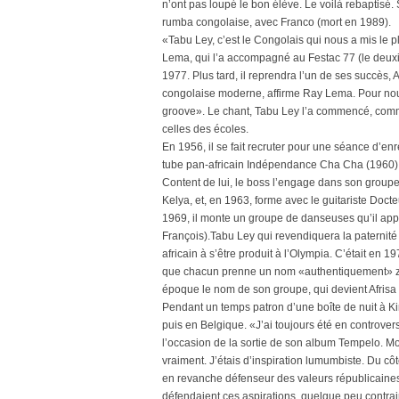
n’ont pas loupé le bon élève. Le voilà rebaptisé.
rumba congolaise, avec Franco (mort en 1989).
«Tabu Ley, c’est le Congolais qui nous a mis le p
Lema, qui l’a accompagné au Festac 77 (le deuxiè
1977. Plus tard, il reprendra l’un de ses succès,
congolaise moderne, affirme Ray Lema. Pour nou
groove». Le chant, Tabu Ley l’a commencé, comm
celles des écoles.
En 1956, il se fait recruter pour une séance d’e
tube pan-africain Indépendance Cha Cha (1960)
Content de lui, le boss l’engage dans son groupe,
Kelya, et, en 1963, forme avec le guitariste Docte
1969, il monte un groupe de danseuses qu’il app
François).Tabu Ley qui revendiquera la paternité d
africain à s’être produit à l’Olympia. C’était en 
que chacun prenne un nom «authentiquement» zaïr
époque le nom de son groupe, qui devient Afrisa 
Pendant un temps patron d’une boîte de nuit à Kin
puis en Belgique. «J’ai toujours été en controvers
l’occasion de la sortie de son album Tempelo. Moi
vraiment. J’étais d’inspiration lumumbiste. Du côt
en revanche défenseur des valeurs républicaines 
défendaient ces aspirations, quelque peu contrai