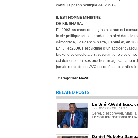
connu la prison politique deux fois».
IL EST NOMME MINISTRE
DE KINSHASA.
En 1993, sa chanson Le glas a sonné est censurée
la vie politique tout en gardant un pied dans le
démocratie, il devient ministre, Député et, en 20
En juillet 2008, il est victime d’un accident vas
bruxelloise circule alors, suscitant une vive émot
est démentie par ses proches, images à l’appui di
jamais remis de cet AVC et son état de santé s’ét
Categories:
News
RELATED POSTS
La Snél-SA dit faux, c
mer, 05/08/2026 - 11:37
Gérer, c’est prévoir. Mais là
Le Soft International n°16
Daniel Mukoko Samba 