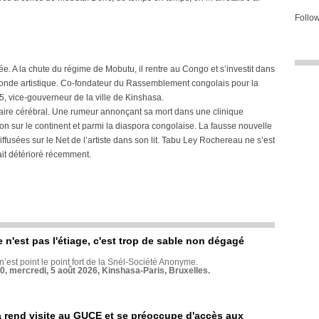
Follow
. A la chute du régime de Mobutu, il rentre au Congo et s’investit dans
 monde artistique. Co-fondateur du Rassemblement congolais pour la
05, vice-gouverneur de la ville de Kinshasa.
culaire cérébral. Une rumeur annonçant sa mort dans une clinique
ion sur le continent et parmi la diaspora congolaise. La fausse nouvelle
ffusées sur le Net de l’artiste dans son lit. Tabu Ley Rochereau ne s’est
ait détérioré récemment.
e n'est pas l'étiage, c'est trop de sable non dégagé
 n’est point le point fort de la Snél-Société Anonyme.
70, mercredi, 5 août 2026, Kinshasa-Paris, Bruxelles.
rend visite au GUCE et se préoccupe d'accès aux