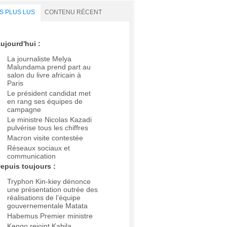
S PLUS LUS
CONTENU RÉCENT
ujourd'hui :
La journaliste Melya
Malundama prend part au
salon du livre africain à
Paris
Le président candidat met
en rang ses équipes de
campagne
Le ministre Nicolas Kazadi
pulvérise tous les chiffres
Macron visite contestée
Réseaux sociaux et
communication
epuis toujours :
Tryphon Kin-kiey dénonce
une présentation outrée des
réalisations de l’équipe
gouvernementale Matata
Habemus Premier ministre
Kengo rejoint Kabila