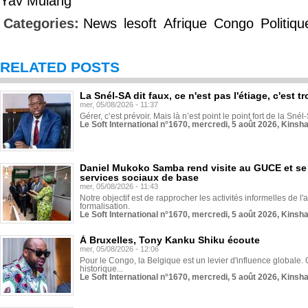
Yav Mulang
Categories:
News
lesoft
Afrique
Congo
Politiqu
RELATED POSTS
La Snél-SA dit faux, ce n'est pas l'étiage, c'est
mer, 05/08/2026 - 11:37
Gérer, c’est prévoir. Mais là n’est point le point fort de la Sn
Le Soft International n°1670, mercredi, 5 août 2026, Kinsh
Daniel Mukoko Samba rend visite au GUCE et se
services sociaux de base
mer, 05/08/2026 - 11:43
Notre objectif est de rapprocher les activités informelles de l'
formalisation.
Le Soft International n°1670, mercredi, 5 août 2026, Kinsh
À Bruxelles, Tony Kanku Shiku écoute
mer, 05/08/2026 - 12:06
Pour le Congo, la Belgique est un levier d'influence globale. O
historique...
Le Soft International n°1670, mercredi, 5 août 2026, Kinsh