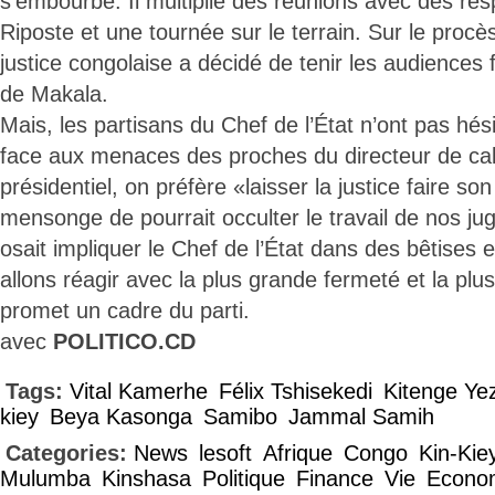
s’embourbe. Il multiplie des réunions avec des re
Riposte et une tournée sur le terrain. Sur le procè
justice congolaise a décidé de tenir les audiences 
de Makala.
Mais, les partisans du Chef de l’État n’ont pas hés
face aux menaces des proches du directeur de cab
présidentiel, on préfère «laisser la justice faire son
mensonge de pourrait occulter le travail de nos jug
osait impliquer le Chef de l’État dans des bêtises
allons réagir avec la plus grande fermeté et la plu
promet un cadre du parti.
avec
POLITICO.CD
Tags:
Vital Kamerhe
Félix Tshisekedi
Kitenge Ye
kiey
Beya Kasonga
Samibo
Jammal Samih
Categories:
News
lesoft
Afrique
Congo
Kin-Kie
Mulumba
Kinshasa
Politique
Finance
Vie
Econo