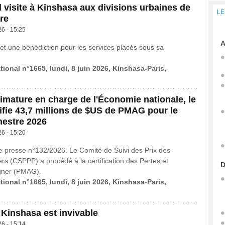
visite à Kinshasa aux divisions urbaines de
LE
re
26 - 15:25
A
t une bénédiction pour les services placés sous sa
tional n°1665, lundi, 8 juin 2026, Kinshasa-Paris,
rimature en charge de l'Économie nationale, le
fie 43,7 millions de $US de PMAG pour le
mestre 2026
26 - 15:20
presse n°132/2026. Le Comité de Suivi des Prix des
ers (CSPPP) a procédé à la certification des Pertes et
D
ner (PMAG).
tional n°1665, lundi, 8 juin 2026, Kinshasa-Paris,
 Kinshasa est invivable
26 - 15:14