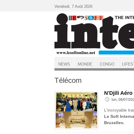
Aller au contenu principal
Vendredi, 7 Août 2026
NEWS
MONDE
CONGO
LIFES
ACCUEIL
Télécom
N'Djili Aér
lun, 06/07/20
L'incroyable tr
Le Soft Interna
Bruxelles.