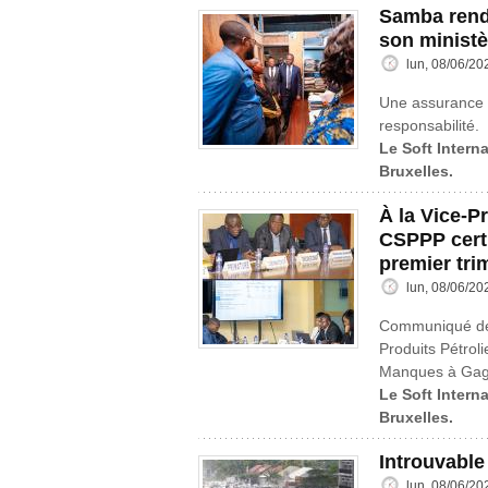
Samba rend 
son ministè
lun, 08/06/20
Une assurance e
responsabilité.
Le Soft Interna
Bruxelles.
À la Vice-P
CSPPP certi
premier tri
lun, 08/06/20
Communiqué de 
Produits Pétroli
Manques à Gag
Le Soft Interna
Bruxelles.
Introuvable
lun, 08/06/20