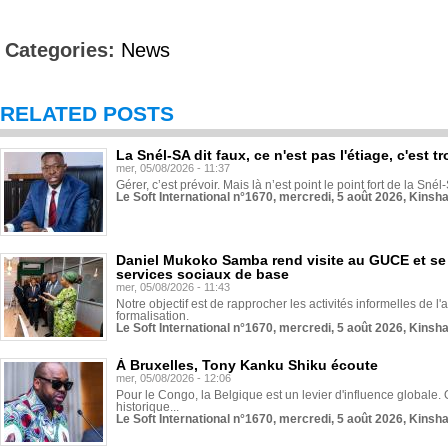
Categories:
News
RELATED POSTS
La Snél-SA dit faux, ce n'est pas l'étiage, c'est
mer, 05/08/2026 - 11:37
Gérer, c’est prévoir. Mais là n’est point le point fort de la Sn
Le Soft International n°1670, mercredi, 5 août 2026, Kinsh
Daniel Mukoko Samba rend visite au GUCE et se
services sociaux de base
mer, 05/08/2026 - 11:43
Notre objectif est de rapprocher les activités informelles de l'
formalisation.
Le Soft International n°1670, mercredi, 5 août 2026, Kinsh
À Bruxelles, Tony Kanku Shiku écoute
mer, 05/08/2026 - 12:06
Pour le Congo, la Belgique est un levier d'influence globale. O
historique...
Le Soft International n°1670, mercredi, 5 août 2026, Kinsh