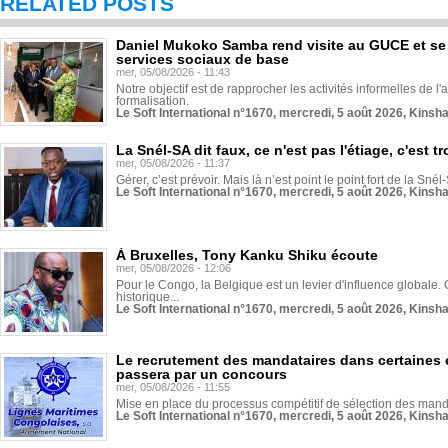
RELATED POSTS
Daniel Mukoko Samba rend visite au GUCE et se
services sociaux de base
mer, 05/08/2026 - 11:43
Notre objectif est de rapprocher les activités informelles de l'
formalisation.
Le Soft International n°1670, mercredi, 5 août 2026, Kinsh
La Snél-SA dit faux, ce n'est pas l'étiage, c'est
mer, 05/08/2026 - 11:37
Gérer, c’est prévoir. Mais là n’est point le point fort de la Sn
Le Soft International n°1670, mercredi, 5 août 2026, Kinsh
À Bruxelles, Tony Kanku Shiku écoute
mer, 05/08/2026 - 12:06
Pour le Congo, la Belgique est un levier d'influence globale. O
historique...
Le Soft International n°1670, mercredi, 5 août 2026, Kinsh
Le recrutement des mandataires dans certaines 
passera par un concours
mer, 05/08/2026 - 11:55
Mise en place du processus compétitif de sélection des manda
Le Soft International n°1670, mercredi, 5 août 2026, Kinsh