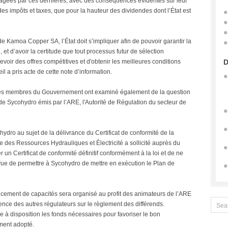
gagées par ces dernières, avec des conséquences évidentes sur leur
 des impôts et taxes, que pour la hauteur des dividendes dont l’État est
de Kamoa Copper SA, l’État doit s’impliquer afin de pouvoir garantir la
 et d’avoir la certitude que tout processus futur de sélection
ir des offres compétitives et d'obtenir les meilleures conditions
D
l a pris acte de cette note d’information.
, les membres du Gouvernement ont examiné également de la question
é de Sycohydro émis par l’ARE, l'Autorité de Régulation du secteur de
ydro au sujet de la délivrance du Certificat de conformité de la
e des Ressources Hydrauliques et Électricité a sollicité auprès du
un Certificat de conformité définitif conformément à la loi et de ne
 vue de permettre à Sycohydro de mettre en exécution le Plan de
cement de capacités sera organisé au profit des animateurs de l’ARE
ience des autres régulateurs sur le règlement des différends.
à disposition les fonds nécessaires pour favoriser le bon
ment adopté.