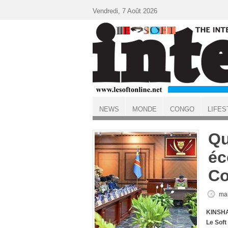
Aller au contenu principal
Vendredi, 7 Août 2026
NEWS
MONDE
CONGO
LIFES
ACCUEIL
Qu
éc
Co
mar
KINSHA
Le Soft