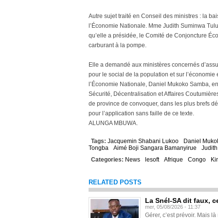
Autre sujet traité en Conseil des ministres : la b
l’Économie Nationale. Mme Judith Suminwa Tuluk
qu’elle a présidée, le Comité de Conjoncture Éc
carburant à la pompe.
Elle a demandé aux ministères concernés d’assur
pour le social de la population et sur l’économie 
l’Économie Nationale, Daniel Mukoko Samba, en co
Sécurité, Décentralisation et Affaires Coutumièr
de province de convoquer, dans les plus brefs déla
pour l’application sans faille de ce texte.
ALUNGA MBUWA.
Tags:
Jacquemin Shabani Lukoo
Daniel Muk
Tongba
Aimé Boji Sangara Bamanyirue
Judit
Categories:
News
lesoft
Afrique
Congo
Ki
RELATED POSTS
La Snél-SA dit faux, c
mer, 05/08/2026 - 11:37
Gérer, c’est prévoir. Mais là