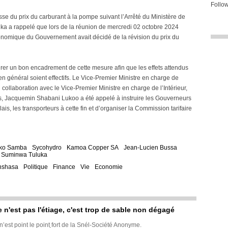
Follow
aisse du prix du carburant à la pompe suivant l’Arrêté du Ministère de
a a rappelé que lors de la réunion de mercredi 02 octobre 2024
onomique du Gouvernement avait décidé de la révision du prix du
er un bon encadrement de cette mesure afin que les effets attendus
en général soient effectifs. Le Vice-Premier Ministre en charge de
llaboration avec le Vice-Premier Ministre en charge de l’Intérieur,
es, Jacquemin Shabani Lukoo a été appelé à instruire les Gouverneurs
is, les transporteurs à cette fin et d’organiser la Commission tarifaire
oko Samba
Sycohydro
Kamoa Copper SA
Jean-Lucien Bussa
h Suminwa Tuluka
nshasa
Politique
Finance
Vie
Economie
e n'est pas l'étiage, c'est trop de sable non dégagé
 n’est point le point fort de la Snél-Société Anonyme.