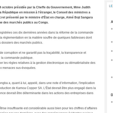
LE
4 octobre présidée par la Cheffe du Gouvernement, Mme Judith
 République en mission à l'étranger, le Conseil des ministres a
écret présenté par le ministre d’État en charge, Aimé Boji Sangara
A
que des marchés publics au Congo.
nregistrées ces dix dernières années dans la réforme de la commande
 la règlementation en la matière souffre de quelques faiblesses dont
es dossiers des marchés publics.
e corruption et ne garantit pas la traçabilité, la transparence et
de la commande publique.
xer les règles relatives à la gestion électronique ou dématérialisée des
aux menaces sus-évoquées.
ngba a, quant à lui, appelé, dans une note d’information, l'implication
production de Kamoa Copper SA. L'État devrait être plus engagé dans la
sence devrait être déterminante dans les actions des entreprises dans
D
rise insuffisante est considérable aussi bien pour les chiffres d’affaires