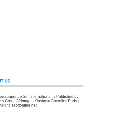
T US
wspaper Le Soft International is Published by
ss Group Afrimages Kinshasa Bruxelles Paris |
right lesoftonline.net