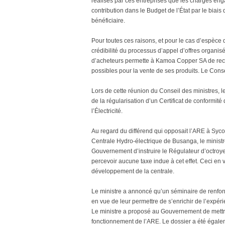
réalisés par ces entreprises que les charges en
contribution dans le Budget de l’État par le biais
bénéficiaire.
Pour toutes ces raisons, et pour le cas d’espèce 
crédibilité du processus d’appel d’offres organisé,
d’acheteurs permette à Kamoa Copper SA de recevo
possibles pour la vente de ses produits. Le Consei
Lors de cette réunion du Conseil des ministres
de la régularisation d’un Certificat de conformit
l’Électricité.
Au regard du différend qui opposait l’ARE à Sycoh
Centrale Hydro-électrique de Busanga, le ministr
Gouvernement d’instruire le Régulateur d’octroyer 
percevoir aucune taxe indue à cet effet. Ceci en
développement de la centrale.
Le ministre a annoncé qu’un séminaire de renfon
en vue de leur permettre de s’enrichir de l’expér
Le ministre a proposé au Gouvernement de mettre 
fonctionnement de l’ARE. Le dossier a été égale