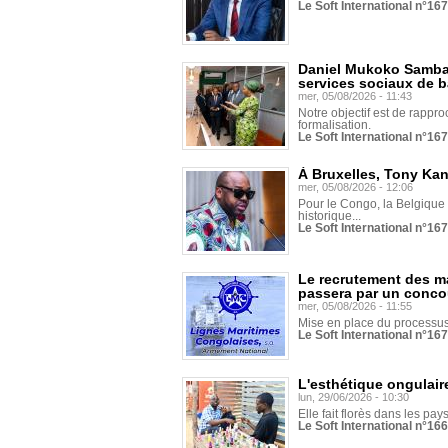
Le Soft International n°16
Daniel Mukoko Samba 
services sociaux de 
mer, 05/08/2026 - 11:43
Notre objectif est de rapproc
formalisation.
Le Soft International n°16
À Bruxelles, Tony Ka
mer, 05/08/2026 - 12:06
Pour le Congo, la Belgique e
historique...
Le Soft International n°16
Le recrutement des m
passera par un conco
mer, 05/08/2026 - 11:55
Mise en place du processus 
Le Soft International n°16
L'esthétique ongulaire
lun, 29/06/2026 - 10:30
Elle fait florès dans les pays
Le Soft International n°166