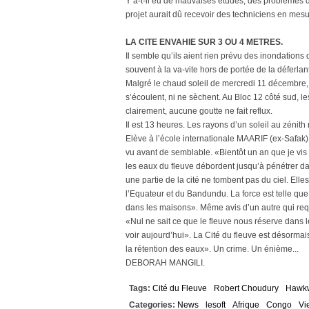
Y a-t-il eu de mauvaises études, des problèmes 
projet aurait dû recevoir des techniciens en mesu
LA CITE ENVAHIE SUR 3 OU 4 METRES.
Il semble qu’ils aient rien prévu des inondations
souvent à la va-vite hors de portée de la déferlant
Malgré le chaud soleil de mercredi 11 décembre, l
s’écoulent, ni ne sèchent. Au Bloc 12 côté sud, le
clairement, aucune goutte ne fait reflux.
Il est 13 heures. Les rayons d’un soleil au zénit
Elève à l’école internationale MAARIF (ex-Safak)
vu avant de semblable. «Bientôt un an que je vis 
les eaux du fleuve débordent jusqu’à pénétrer d
une partie de la cité ne tombent pas du ciel. Elle
l’Equateur et du Bandundu. La force est telle que
dans les maisons». Même avis d’un autre qui requ
«Nul ne sait ce que le fleuve nous réserve dans les
voir aujourd’hui». La Cité du fleuve est désormais
la rétention des eaux». Un crime. Un énième...
DEBORAH MANGILI.
Tags:
Cité du Fleuve
Robert Choudury
Hawkw
Categories:
News
lesoft
Afrique
Congo
Vi