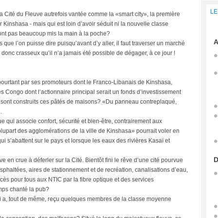
LE
la Cité du Fleuve autrefois vantée comme la «smart city», la première
Kinshasa - mais qui est loin d’avoir séduit ni la nouvelle classe
’ont pas beaucoup mis la main à la poche?
A
 que l’on puisse dire puisqu’avant d’y aller, il faut traverser un marché
donc crasseux qu’il n’a jamais été possible de dégager, à ce jour !
é pourtant par ses promoteurs dont le Franco-Libanais de Kinshasa,
 Congo dont l’actionnaire principal serait un fonds d’investissement
 sont construits ces pâtés de maisons? «Du panneau contreplaqué,
.
e qui associe confort, sécurité et bien-être, contrairement aux
lupart des agglomérations de la ville de Kinshasa» pourrait voler en
ui s’abattent sur le pays et lorsque les eaux des rivières Kasaï et
D
en crue à déferler sur la Cité. Bientôt fini le rêve d’une cité pourvue
asphaltées, aires de stationnement et de recréation, canalisations d’eau,
ccès pour tous aux NTIC par la fibre optique et des services
mps chanté la pub?
 qui a, tout de même, reçu quelques membres de la classe moyenne