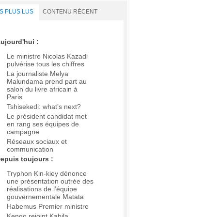
S PLUS LUS
CONTENU RÉCENT
ujourd'hui :
Le ministre Nicolas Kazadi
pulvérise tous les chiffres
La journaliste Melya
Malundama prend part au
salon du livre africain à
Paris
Tshisekedi: what’s next?
Le président candidat met
en rang ses équipes de
campagne
Réseaux sociaux et
communication
epuis toujours :
Tryphon Kin-kiey dénonce
une présentation outrée des
réalisations de l’équipe
gouvernementale Matata
Habemus Premier ministre
Kengo rejoint Kabila