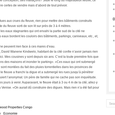
de conception, des malfaçons? Situé le long du majestueux fleuve, ce
re certes de vendre mais d’abord de tout prévoir.
D
 dues aux crues du fleuve, rien pour mettre des bâtiments construits
e du fleuve sorti de son lit sur près de 3 à 4 mètres.
es eaux stagnantes qui ont envahi la partie sud de la cité ne
s eaux bordent les couloirs des bâtiments, parkings, caniveaux, etc., et,
h ne peuvent rien face à ces mares d’eau.
, David Wanene Kindwelo, habitant de la cité confie n’avoir jamais rien
ici. Mes cousines y sont depuis six ans. C’est la toute première fois que
ans des maisons et inonder le parking». «Ces eaux qui ont submergé
s sont montées du fait des pluies torrentielles dans les provinces de
 le fleuve a franchi la digue et a submergé les rues jusqu’à pénétrer
iert l’anonymat. Un père de famille qui ne cache pas son inquiétude.
 jours à venir. Auparavant, le fleuve était à 3 ou 4 m de la cité; allez-y
 Venise. «On aurait dû construire des digues. Mais rien n’a été fait pour
ood Properties Congo
e
Economie