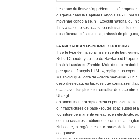
Les eaux du fleuve s’apprêtent-elles à emporter 
du genre dans la Capitale Congolaise - Dubaï sur 
moyenne congolaise, ni l’Exécutif national qui n
Il n’y a pas que ses accès peu reluisants, le moins
des pêcheurs très «kinois», entassé de pirogues, 
FRANCO-LIBANAIS NOMME CHOUDURY.
Il y a le type de maisons mis en vente tant vant
Robert Choudury au titre de Hawkwood Properties
basé à Lusaka en Zambie. Mais de quel matériel
pire que du français HLM...», réplique un expert...
Mais voici que l’offre de «cadre merveilleux uniqu
désordres et autres tapages que connaissent la p
éclats avec les pluies torrentielles de décembre q
Ubangi
en amont montent rapidement et poussent le fleuve 
d’infrastructures de base - routes spacieuses et 
fourniture permanente en eau et en électricité, a
communautaires traditionnels, comme l’a longte
Nul doute, la tragédie est aux portes de la cité
congolaise.