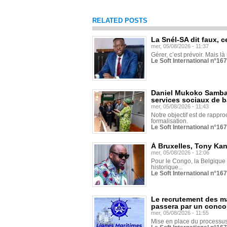
RELATED POSTS
La Snél-SA dit faux, c
mer, 05/08/2026 - 11:37
Gérer, c’est prévoir. Mais là
Le Soft International n°16
Daniel Mukoko Samba 
services sociaux de 
mer, 05/08/2026 - 11:43
Notre objectif est de rapproc
formalisation.
Le Soft International n°16
À Bruxelles, Tony Ka
mer, 05/08/2026 - 12:06
Pour le Congo, la Belgique e
historique...
Le Soft International n°16
Le recrutement des m
passera par un conco
mer, 05/08/2026 - 11:55
Mise en place du processus 