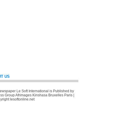
T US
wspaper Le Soft International is Published by
ss Group Afrimages Kinshasa Bruxelles Paris |
right lesoftonline.net