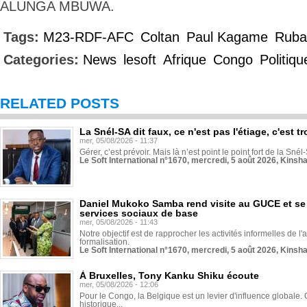
ALUNGA MBUWA.
Tags:
M23-RDF-AFC
Coltan
Paul Kagame
Ruba
Categories:
News
lesoft
Afrique
Congo
Politiqu
RELATED POSTS
La Snél-SA dit faux, ce n'est pas l'étiage, c'est
mer, 05/08/2026 - 11:37
Gérer, c’est prévoir. Mais là n’est point le point fort de la Sn
Le Soft International n°1670, mercredi, 5 août 2026, Kinsh
Daniel Mukoko Samba rend visite au GUCE et se
services sociaux de base
mer, 05/08/2026 - 11:43
Notre objectif est de rapprocher les activités informelles de l'
formalisation.
Le Soft International n°1670, mercredi, 5 août 2026, Kinsh
À Bruxelles, Tony Kanku Shiku écoute
mer, 05/08/2026 - 12:06
Pour le Congo, la Belgique est un levier d'influence globale. O
historique...