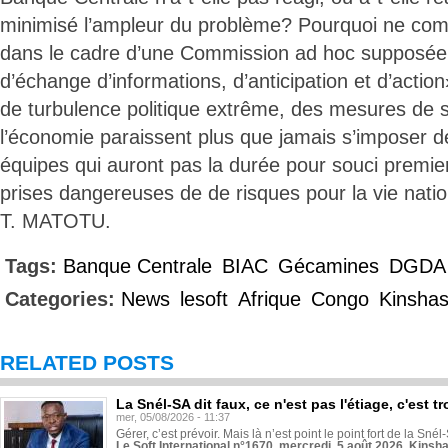
minimisé l’ampleur du problème? Pourquoi ne com
dans le cadre d’une Commission ad hoc supposée
d’échange d’informations, d’anticipation et d’act
de turbulence politique extrême, des mesures de
l’économie paraissent plus que jamais s’imposer d
équipes qui auront pas la durée pour souci premier
prises dangereuses de de risques pour la vie natio
T. MATOTU.
Tags:
Banque Centrale
BIAC
Gécamines
DGDA
Categories:
News
lesoft
Afrique
Congo
Kinsha
RELATED POSTS
La Snél-SA dit faux, ce n'est pas l'étiage, c'est
mer, 05/08/2026 - 11:37
Gérer, c’est prévoir. Mais là n’est point le point fort de la Sn
Le Soft International n°1670, mercredi, 5 août 2026, Kinsh