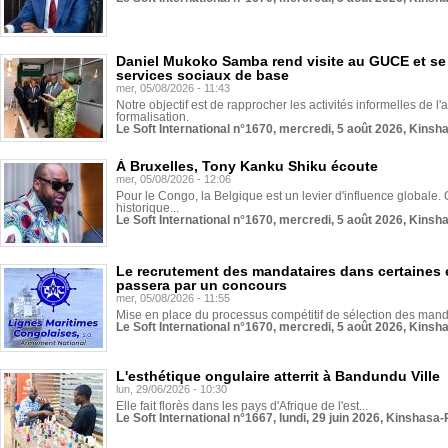
Daniel Mukoko Samba rend visite au GUCE et se
services sociaux de base
mer, 05/08/2026 - 11:43
Notre objectif est de rapprocher les activités informelles de l'
formalisation.
Le Soft International n°1670, mercredi, 5 août 2026, Kinsh
À Bruxelles, Tony Kanku Shiku écoute
mer, 05/08/2026 - 12:06
Pour le Congo, la Belgique est un levier d'influence globale. O
historique...
Le Soft International n°1670, mercredi, 5 août 2026, Kinsh
Le recrutement des mandataires dans certaines 
passera par un concours
mer, 05/08/2026 - 11:55
Mise en place du processus compétitif de sélection des manda
Le Soft International n°1670, mercredi, 5 août 2026, Kinsh
L'esthétique ongulaire atterrit à Bandundu Ville
lun, 29/06/2026 - 10:30
Elle fait florès dans les pays d'Afrique de l'est...
Le Soft International n°1667, lundi, 29 juin 2026, Kinshasa-