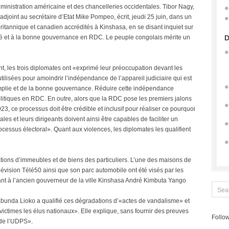
ministration américaine et des chancelleries occidentales. Tibor Nagy,
adjoint au secrétaire d’Etat Mike Pompeo, écrit, jeudi 25 juin, dans un
britannique et canadien accrédités à Kinshasa, en se disant inquiet sur
lité et à la bonne gouvernance en RDC. Le peuple congolais mérite un
D
t, les trois diplomates ont «exprimé leur préoccupation devant les
utilisées pour amoindrir l’indépendance de l’appareil judiciaire qui est
plie et de la bonne gouvernance. Réduire cette indépendance
 politiques en RDC. En outre, alors que la RDC pose les premiers jalons
, ce processus doit être crédible et inclusif pour réaliser ce pourquoi
ales et leurs dirigeants doivent ainsi être capables de faciliter un
cessus électoral». Quant aux violences, les diplomates les qualifient
tions d’immeubles et de biens des particuliers. L’une des maisons de
vision Télé50 ainsi que son parc automobile ont été visés par les
t à l’ancien gouverneur de la ville Kinshasa André Kimbuta Yango
bunda Lioko a qualifié ces dégradations d’«actes de vandalisme» et
ictimes les élus nationaux». Elle explique, sans fournir des preuves
Follow
 de l’UDPS».