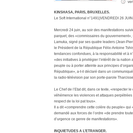
ven
KINSHASA, PARIS, BRUXELLES.
Le Soft International n°1491|VENDREDI 26 JUIN
Mercredi 24 juin, au soir des manifestations suiv
parquet, des «commissaires du gouvernement», s
Lamuka, signé par ses quatre leaders (Jean-Pie
le Président de la République Félix-Antoine Tshis
tendances confondues, à la responsabilité et à n’
«des initiatives à privilégier l’intérêt de la nation
peuple ou à porter atteinte aux principes d’organis
République», a-t-il déclaré dans un communiqué
la radio-télévision par son porte-parole Thar
Le Chef de l’Etat dit, dans ce texte, «respecter l
véhémence les violences et attaques perpétrées 
respect de la loi pat tous».
Il a dit «comprendre cette colère du peuple» qui «
demandé aux forces de l’ordre «de prendre toutes 
d’urgence ce genre de manifestations».
INQUIETUDES A L’ETRANGER.