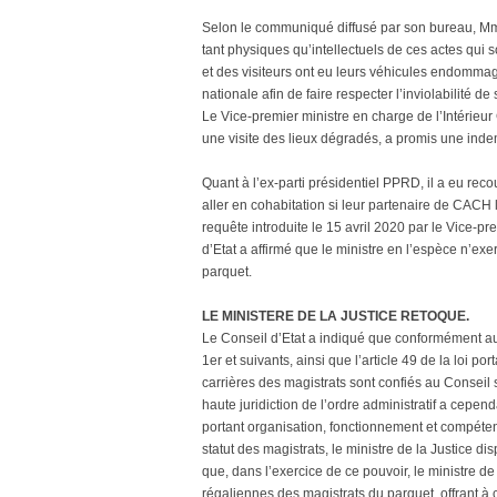
Selon le communiqué diffusé par son bureau, Mm
tant physiques qu’intellectuels de ces actes qui s
et des visiteurs ont eu leurs véhicules endomma
nationale afin de faire respecter l’inviolabilité d
Le Vice-premier ministre en charge de l’Intérieu
une visite des lieux dégradés, a promis une inde
Quant à l’ex-parti présidentiel PPRD, il a eu rec
aller en cohabitation si leur partenaire de CACH
requête introduite le 15 avril 2020 par le Vice-pr
d’Etat a affirmé que le ministre en l’espèce n’exe
parquet.
LE MINISTERE DE LA JUSTICE RETOQUE.
Le Conseil d’Etat a indiqué que conformément aux d
1er et suivants, ainsi que l’article 49 de la loi po
carrières des magistrats sont confiés au Conseil
haute juridiction de l’ordre administratif a cepe
portant organisation, fonctionnement et compétences
statut des magistrats, le ministre de la Justice d
que, dans l’exercice de ce pouvoir, le ministre de
régaliennes des magistrats du parquet, offrant à 