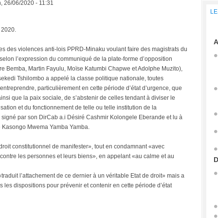
, 26/06/2020 - 11:31
LE
 2020.
A
ies des violences anti-lois PPRD-Minaku voulant faire des magistrats du
elon l’expression du communiqué de la plate-forme d’opposition
rre Bemba, Martin Fayulu, Moïse Katumbi Chapwe et Adolphe Muzito),
ekedi Tshilombo a appelé la classe politique nationale, toutes
entreprendre, particulièrement en cette période d’état d’urgence, que
 ainsi que la paix sociale, de s’abstenir de celles tendant à diviser le
ation et du fonctionnement de telle ou telle institution de la
 signé par son DirCab a.i Désiré Cashmir Kolongele Eberande et lu à
cisse Kasongo Mwema Yamba Yamba.
e droit constitutionnel de manifester», tout en condamnant «avec
contre les personnes et leurs biens», en appelant «au calme et au
D
traduit l’attachement de ce dernier à un véritable Etat de droit» mais a
les dispositions pour prévenir et contenir en cette période d’état