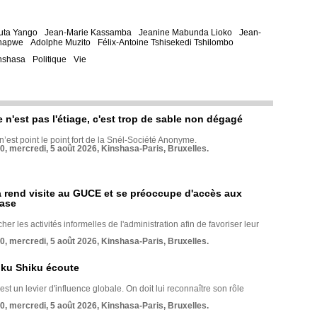
uta Yango
Jean-Marie Kassamba
Jeanine Mabunda Lioko
Jean-
Chapwe
Adolphe Muzito
Félix-Antoine Tshisekedi Tshilombo
nshasa
Politique
Vie
e n'est pas l'étiage, c'est trop de sable non dégagé
 n’est point le point fort de la Snél-Société Anonyme.
70, mercredi, 5 août 2026, Kinshasa-Paris, Bruxelles.
rend visite au GUCE et se préoccupe d'accès aux
base
her les activités informelles de l'administration afin de favoriser leur
70, mercredi, 5 août 2026, Kinshasa-Paris, Bruxelles.
nku Shiku écoute
st un levier d'influence globale. On doit lui reconnaître son rôle
70, mercredi, 5 août 2026, Kinshasa-Paris, Bruxelles.