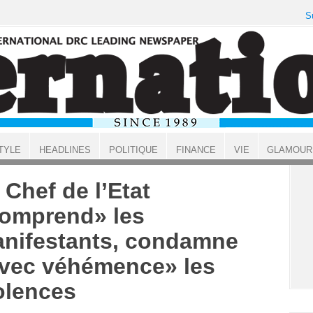
S
TYLE
HEADLINES
POLITIQUE
FINANCE
VIE
GLAMOUR
 Chef de l’Etat
omprend» les
nifestants, condamne
vec véhémence» les
olences