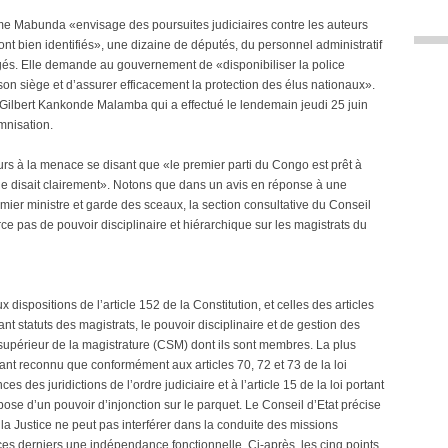
e Mabunda «envisage des poursuites judiciaires contre les auteurs
ont bien identifiés», une dizaine de députés, du personnel administratif
gés. Elle demande au gouvernement de «disponibiliser la police
e son siège et d’assurer efficacement la protection des élus nationaux».
r Gilbert Kankonde Malamba qui a effectué le lendemain jeudi 25 juin
mnisation.
ours à la menace se disant que «le premier parti du Congo est prêt à
 le disait clairement». Notons que dans un avis en réponse à une
emier ministre et garde des sceaux, la section consultative du Conseil
rce pas de pouvoir disciplinaire et hiérarchique sur les magistrats du
ispositions de l’article 152 de la Constitution, et celles des articles
rtant statuts des magistrats, le pouvoir disciplinaire et de gestion des
 supérieur de la magistrature (CSM) dont ils sont membres. La plus
ndant reconnu que conformément aux articles 70, 72 et 73 de la loi
 des juridictions de l’ordre judiciaire et à l’article 15 de la loi portant
ispose d’un pouvoir d’injonction sur le parquet. Le Conseil d’Etat précise
 la Justice ne peut pas interférer dans la conduite des missions
ces derniers une indépendance fonctionnelle. Ci-après, les cinq points