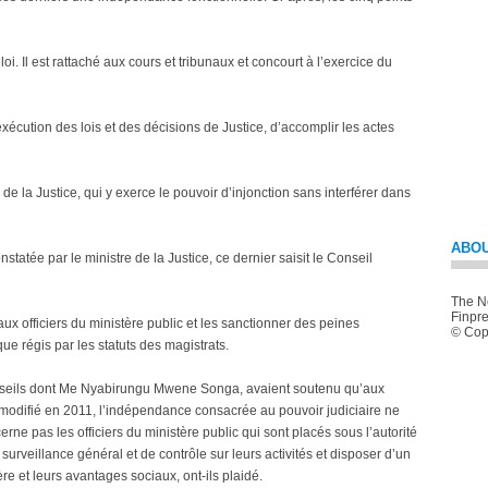
loi. Il est rattaché aux cours et tribunaux et concourt à l’exercice du
exécution des lois et des décisions de Justice, d’accomplir les actes
 de la Justice, qui y exerce le pouvoir d’injonction sans interférer dans
ABOU
nstatée par le ministre de la Justice, ce dernier saisit le Conseil
The Ne
Finpre
 aux officiers du ministère public et les sanctionner des peines
© Copy
que régis par les statuts des magistrats.
conseils dont Me Nyabirungu Mwene Songa, avaient soutenu qu’aux
ue modifié en 2011, l’indépendance consacrée au pouvoir judiciaire ne
rne pas les officiers du ministère public qui sont placés sous l’autorité
e surveillance général et de contrôle sur leurs activités et disposer d’un
ière et leurs avantages sociaux, ont-ils plaidé.