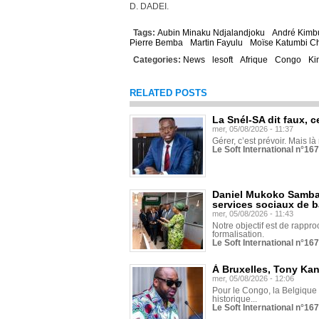
D. DADEI.
Tags:
Aubin Minaku Ndjalandjoku
André Kimb
Pierre Bemba
Martin Fayulu
Moïse Katumbi 
Categories:
News
lesoft
Afrique
Congo
Ki
RELATED POSTS
La Snél-SA dit faux, c
mer, 05/08/2026 - 11:37
Gérer, c’est prévoir. Mais là
Le Soft International n°16
Daniel Mukoko Samba 
services sociaux de 
mer, 05/08/2026 - 11:43
Notre objectif est de rapproc
formalisation.
Le Soft International n°16
À Bruxelles, Tony Ka
mer, 05/08/2026 - 12:06
Pour le Congo, la Belgique e
historique...
Le Soft International n°16