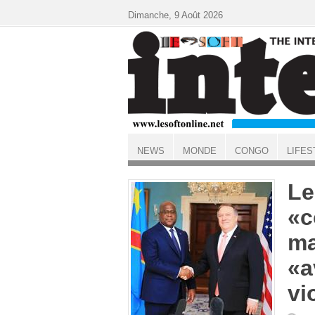
Aller au contenu principal
Dimanche, 9 Août 2026
NEWS
MONDE
CONGO
LIFES
ACCUEIL
Le
«c
ma
«a
vi