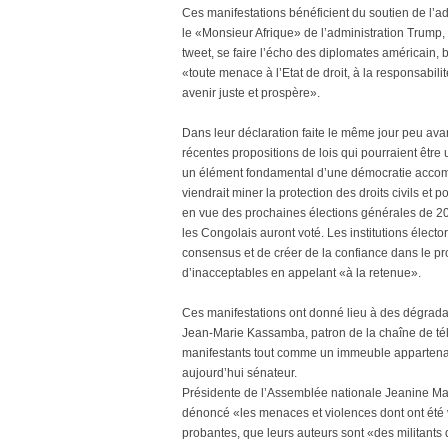
Ces manifestations bénéficient du soutien de l’ad
le «Monsieur Afrique» de l’administration Trump, 
tweet, se faire l’écho des diplomates américain, 
«toute menace à l’Etat de droit, à la responsabi
avenir juste et prospère».
Dans leur déclaration faite le même jour peu avan
récentes propositions de lois qui pourraient être 
un élément fondamental d’une démocratie accom
viendrait miner la protection des droits civils et
en vue des prochaines élections générales de 2023
les Congolais auront voté. Les institutions élector
consensus et de créer de la confiance dans le pro
d’inacceptables en appelant «à la retenue».
Ces manifestations ont donné lieu à des dégrada
Jean-Marie Kassamba, patron de la chaîne de télé
manifestants tout comme un immeuble appartenan
aujourd’hui sénateur.
Présidente de l’Assemblée nationale Jeanine Ma
dénoncé «les menaces et violences dont ont été v
probantes, que leurs auteurs sont «des militants