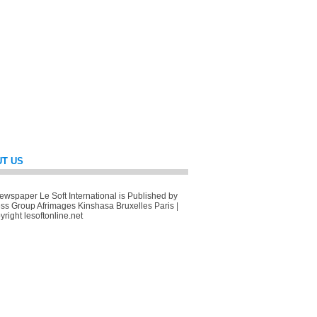
T US
wspaper Le Soft International is Published by
ss Group Afrimages Kinshasa Bruxelles Paris |
right lesoftonline.net