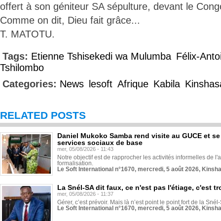
offert à son géniteur SA sépulture, devant le Con
Comme on dit, Dieu fait grâce...
T. MATOTU.
Tags:
Etienne Tshisekedi wa Mulumba
Félix-Anto
Tshilombo
Categories:
News
lesoft
Afrique
Kabila
Kinshas
RELATED POSTS
Daniel Mukoko Samba rend visite au GUCE et se
services sociaux de base
mer, 05/08/2026 - 11:43
Notre objectif est de rapprocher les activités informelles de l'
formalisation.
Le Soft International n°1670, mercredi, 5 août 2026, Kinsh
La Snél-SA dit faux, ce n'est pas l'étiage, c'est
mer, 05/08/2026 - 11:37
Gérer, c’est prévoir. Mais là n’est point le point fort de la Sn
Le Soft International n°1670, mercredi, 5 août 2026, Kinsh