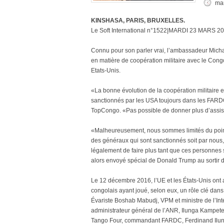
mar
KINSHASA, PARIS, BRUXELLES.
Le Soft International n°1522|MARDI 23 MARS 20
Connu pour son parler vrai, l’ambassadeur Micha
en matière de coopération militaire avec le Cong
Etats-Unis.
«La bonne évolution de la coopération militaire e
sanctionnés par les USA toujours dans les FARDC
TopCongo. «Pas possible de donner plus d’assistan
«Malheureusement, nous sommes limités du point 
des généraux qui sont sanctionnés soit par nous, 
légalement de faire plus tant que ces personnes 
alors envoyé spécial de Donald Trump au sortir 
Le 12 décembre 2016, l’UE et les États-Unis ont
congolais ayant joué, selon eux, un rôle clé dan
Évariste Boshab Mabudj, VPM et ministre de l’Intér
administrateur général de l’ANR, Ilunga Kampet
Tango Four, commandant FARDC, Ferdinand Ilunga