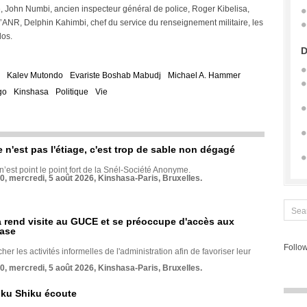
, John Numbi, ancien inspecteur général de police, Roger Kibelisa,
l’ANR, Delphin Kahimbi, chef du service du renseignement militaire, les
dos.
D
Kalev Mutondo
Evariste Boshab Mabudj
Michael A. Hammer
go
Kinshasa
Politique
Vie
e n'est pas l'étiage, c'est trop de sable non dégagé
 n’est point le point fort de la Snél-Société Anonyme.
70, mercredi, 5 août 2026, Kinshasa-Paris, Bruxelles.
rend visite au GUCE et se préoccupe d'accès aux
base
Follow
her les activités informelles de l'administration afin de favoriser leur
70, mercredi, 5 août 2026, Kinshasa-Paris, Bruxelles.
nku Shiku écoute