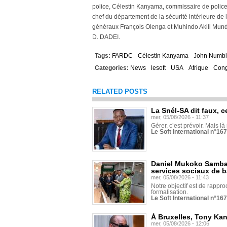
police, Célestin Kanyama, commissaire de police
chef du département de la sécurité intérieure de 
généraux François Olenga et Muhindo Akili Mun
D. DADEI.
Tags:
FARDC
Célestin Kanyama
John Numbi
Categories:
News
lesoft
USA
Afrique
Con
RELATED POSTS
La Snél-SA dit faux, c
mer, 05/08/2026 - 11:37
Gérer, c’est prévoir. Mais là
Le Soft International n°16
Daniel Mukoko Samba 
services sociaux de 
mer, 05/08/2026 - 11:43
Notre objectif est de rapproc
formalisation.
Le Soft International n°16
À Bruxelles, Tony Ka
mer, 05/08/2026 - 12:06