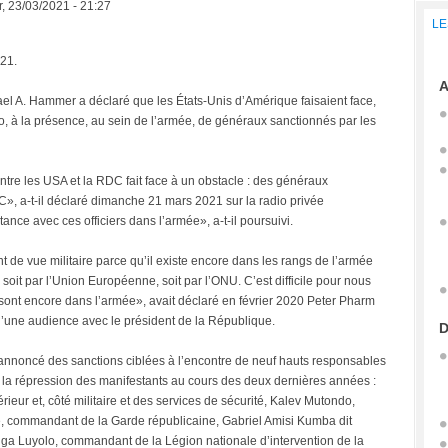
, 23/03/2021 - 21:27
LE
21.
A
el A. Hammer a déclaré que les États-Unis d’Amérique faisaient face,
o, à la présence, au sein de l’armée, de généraux sanctionnés par les
ntre les USA et la RDC fait face à un obstacle : des généraux
», a-t-il déclaré dimanche 21 mars 2021 sur la radio privée
ce avec ces officiers dans l’armée», a-t-il poursuivi.
de vue militaire parce qu’il existe encore dans les rangs de l’armée
soit par l’Union Européenne, soit par l’ONU. C’est difficile pour nous
sont encore dans l’armée», avait déclaré en février 2020 Peter Pharm
d’une audience avec le président de la République.
D
 annoncé des sanctions ciblées à l’encontre de neuf hauts responsables
s la répression des manifestants au cours des deux dernières années :
ieur et, côté militaire et des services de sécurité, Kalev Mutondo,
e, commandant de la Garde républicaine, Gabriel Amisi Kumba dit
 Luyolo, commandant de la Légion nationale d’intervention de la