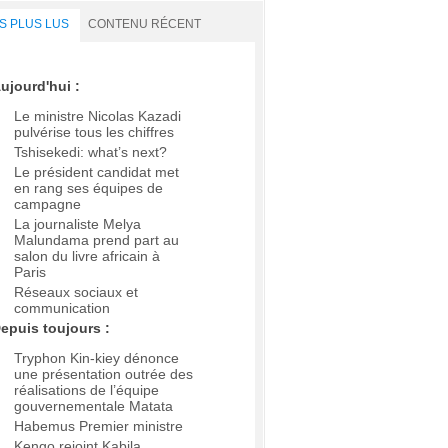
S PLUS LUS
CONTENU RÉCENT
ujourd'hui :
Le ministre Nicolas Kazadi
pulvérise tous les chiffres
Tshisekedi: what’s next?
Le président candidat met
en rang ses équipes de
campagne
La journaliste Melya
Malundama prend part au
salon du livre africain à
Paris
Réseaux sociaux et
communication
epuis toujours :
Tryphon Kin-kiey dénonce
une présentation outrée des
réalisations de l’équipe
gouvernementale Matata
Habemus Premier ministre
Kengo rejoint Kabila