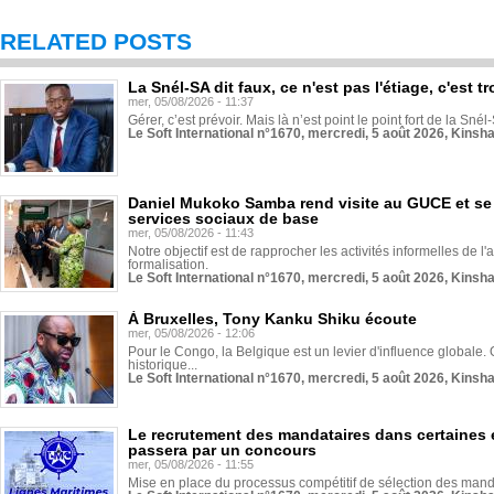
RELATED POSTS
La Snél-SA dit faux, ce n'est pas l'étiage, c'est
mer, 05/08/2026 - 11:37
Gérer, c’est prévoir. Mais là n’est point le point fort de la Sn
Le Soft International n°1670, mercredi, 5 août 2026, Kinsh
Daniel Mukoko Samba rend visite au GUCE et se
services sociaux de base
mer, 05/08/2026 - 11:43
Notre objectif est de rapprocher les activités informelles de l'
formalisation.
Le Soft International n°1670, mercredi, 5 août 2026, Kinsh
À Bruxelles, Tony Kanku Shiku écoute
mer, 05/08/2026 - 12:06
Pour le Congo, la Belgique est un levier d'influence globale. O
historique...
Le Soft International n°1670, mercredi, 5 août 2026, Kinsh
Le recrutement des mandataires dans certaines 
passera par un concours
mer, 05/08/2026 - 11:55
Mise en place du processus compétitif de sélection des manda