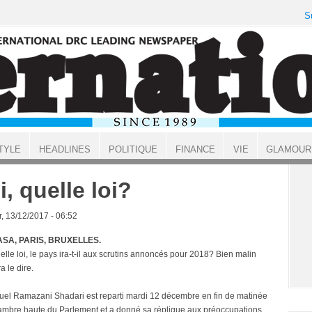
S
TYLE
HEADLINES
POLITIQUE
FINANCE
VIE
GLAMOUR
i, quelle loi?
, 13/12/2017 - 06:52
SA, PARIS, BRUXELLES.
lle loi, le pays ira-t-il aux scrutins annoncés pour 2018? Bien malin
a le dire.
l Ramazani Shadari est reparti mardi 12 décembre en fin de matinée
ambre haute du Parlement et a donné sa réplique aux préoccupations