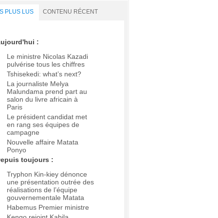
S PLUS LUS
CONTENU RÉCENT
ujourd'hui :
Le ministre Nicolas Kazadi
pulvérise tous les chiffres
Tshisekedi: what’s next?
La journaliste Melya
Malundama prend part au
salon du livre africain à
Paris
Le président candidat met
en rang ses équipes de
campagne
Nouvelle affaire Matata
Ponyo
epuis toujours :
Tryphon Kin-kiey dénonce
une présentation outrée des
réalisations de l’équipe
gouvernementale Matata
Habemus Premier ministre
Kengo rejoint Kabila