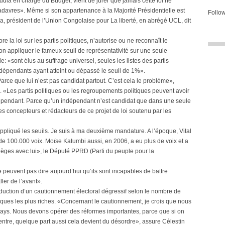
dia en charge du Budget, vient de jurer que jamais cette loi ne
cadavres». Même si son appartenance à la Majorité Présidentielle est
Follow
 président de l’Union Congolaise pour La liberté, en abrégé UCL, dit
ore la loi sur les partis politiques, n’autorise ou ne reconnaît le
appliquer le fameux seuil de représentativité sur une seule
: «sont élus au suffrage universel, seules les listes des partis
ndépendants ayant atteint ou dépassé le seuil de 1%».
ce que lui n’est pas candidat partout. C’est cela le problème»,
 «Les partis politiques ou les regroupements politiques peuvent avoir
dépendant. Parce qu’un indépendant n’est candidat que dans une seule
des concepteurs et rédacteurs de ce projet de loi soutenu par les
ppliqué les seuils. Je suis à ma deuxième mandature. A l’époque, Vital
 de 100.000 voix. Moïse Katumbi aussi, en 2006, a eu plus de voix et a
sièges avec lui», le Député PPRD (Parti du peuple pour la
peuvent pas dire aujourd’hui qu’ils sont incapables de battre
ler de l’avant».
troduction d’un cautionnement électoral dégressif selon le nombre de
tiques les plus riches. «Concernant le cautionnement, je crois que nous
ays. Nous devons opérer des réformes importantes, parce que si on
y entre, quelque part aussi cela devient du désordre», assure Célestin