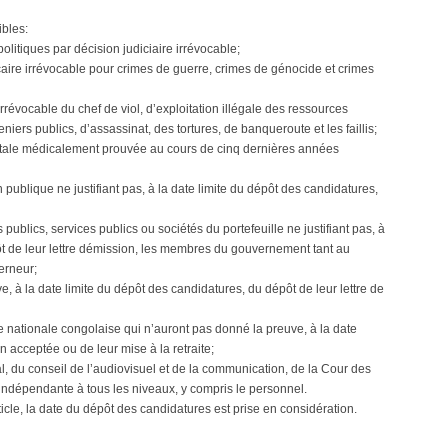
ibles:
politiques par décision judiciaire irrévocable;
ire irrévocable pour crimes de guerre, crimes de génocide et crimes
vocable du chef de viol, d’exploitation illégale des ressources
iers publics, d’assassinat, des tortures, de banqueroute et les faillis;
tale médicalement prouvée au cours de cinq dernières années
n publique ne justifiant pas, à la date limite du dépôt des candidatures,
publics, services publics ou sociétés du portefeuille ne justifiant pas, à
ôt de leur lettre démission, les membres du gouvernement tant au
erneur;
e, à la date limite du dépôt des candidatures, du dépôt de leur lettre de
 nationale congolaise qui n’auront pas donné la preuve, à la date
n acceptée ou de leur mise à la retraite;
 du conseil de l’audiovisuel et de la communication, de la Cour des
indépendante à tous les niveaux, y compris le personnel.
ticle, la date du dépôt des candidatures est prise en considération.