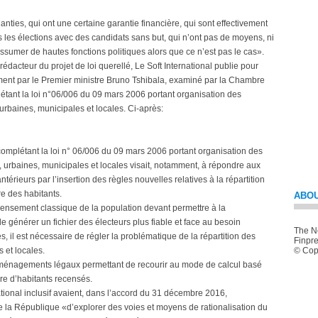
ties, qui ont une certaine garantie financière, qui sont effectivement
s les élections avec des candidats sans but, qui n’ont pas de moyens, ni
à assumer de hautes fonctions politiques alors que ce n’est pas le cas».
rédacteur du projet de loi querellé, Le Soft International publie pour
lement par le Premier ministre Bruno Tshibala, examiné par la Chambre
plétant la loi n°06/006 du 09 mars 2006 portant organisation des
, urbaines, municipales et locales. Ci-après:
 complétant la loi n° 06/006 du 09 mars 2006 portant organisation des
es, urbaines, municipales et locales visait, notamment, à répondre aux
térieurs par l’insertion des règles nouvelles relatives à la répartition
e des habitants.
ABOU
ecensement classique de la population devant permettre à la
générer un fichier des électeurs plus fiable et face au besoin
The Ne
, il est nécessaire de régler la problématique de la répartition des
Finpre
s et locales.
© Copy
aménagements légaux permettant de recourir au mode de calcul basé
re d’habitants recensés.
ational inclusif avaient, dans l’accord du 31 décembre 2016,
 République «d’explorer des voies et moyens de rationalisation du