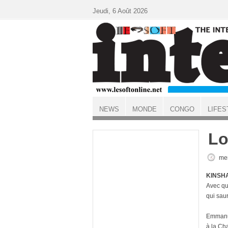
Aller au contenu principal
Jeudi, 6 Août 2026
NEWS
MONDE
CONGO
LIFES
ACCUEIL
Lo
mer
KINSHA
Avec que
qui saur
Emmanue
à la Ch