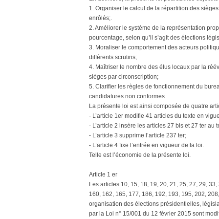
1. Organiser le calcul de la répartition des sièg
enrôlés;.
2. Améliorer le système de la représentation propo
pourcentage, selon qu’il s’agit des élections légi
3. Moraliser le comportement des acteurs politiqu
différents scrutins;
4. Maîtriser le nombre des élus locaux par la ré
sièges par circonscription;
5. Clarifier les règles de fonctionnement du bure
candidatures non conformes.
La présente loi est ainsi composée de quatre arti
- L’article 1er modifie 41 articles du texte en vigu
- L’article 2 insère les articles 27 bis et 27 ter au 
- L’article 3 supprime l’article 237 ter;
- L’article 4 fixe l’entrée en vigueur de la loi.
Telle est l’économie de la présente loi.
Article 1 er
Les articles 10, 15, 18, 19, 20, 21, 25, 27, 29, 33
160, 162, 165, 177, 186, 192, 193, 195, 202, 208,
organisation des élections présidentielles, législ
par la Loi n° 15/001 du 12 février 2015 sont modi