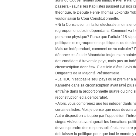
sortir du Gouvernement son ministre Pierre Kangu
passera «sauf si les Kabilistes passent sur nos 
théorique, le Député Henri-Thomas Lokondo Yoka,
vouloir saisir la Cour Constitutionnelle.
«Ni la Constitution, ni la loi électorale, moins enc
regroupement des indépendants. Comment va-t-on 
personne physique? Parce que l’article 118 stipule
politiques et regroupements politiques, ou des i
Mais un indépendant, comment on va calculer? Par
dénonce cet élu de Mbandaka toujours en pointe.
des candidats à travers le pays, mais pas un in
circonscription donnée». C’est loin d’être l’avis 
Dirigeants de la Majorité Présidentielle.
«La RDC n’est pas le seul pays ou le premier a a
Kamerhe dans sa circonscription avait raflé plus
entraîné dans la proportionnelle quatre ou cinq 
reconstruction et la démocratie).
«Alors, vous comprenez que les indépendants ne 
certaines listes. Moi, je pense que nous devons al
Autre disposition critiquée par l’opposition, l’in
sièges visés qui avantagerait les formations poli
devons prendre des responsabilités dans notre p
doit laisser la politique pour que tout le monde 