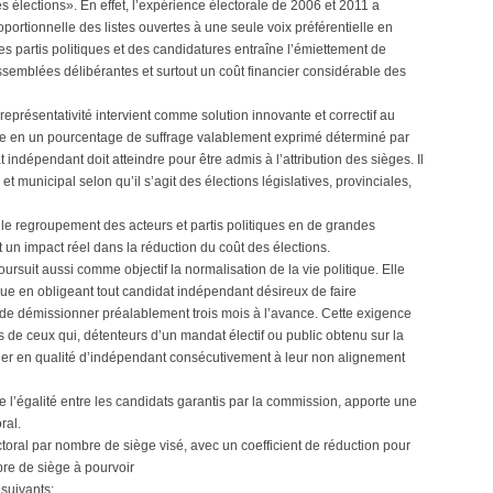
s élections». En effet, l’expérience électorale de 2006 et 2011 a
ortionnelle des listes ouvertes à une seule voix préférentielle en
es partis politiques et des candidatures entraîne l’émiettement de
assemblées délibérantes et surtout un coût financier considérable des
représentativité intervient comme solution innovante et correctif au
iste en un pourcentage de suffrage valablement exprimé déterminé par
indépendant doit atteindre pour être admis à l’attribution des sièges. Il
et municipal selon qu’il s’agit des élections législatives, provinciales,
se le regroupement des acteurs et partis politiques en de grandes
 un impact réel dans la réduction du coût des élections.
oursuit aussi comme objectif la normalisation de la vie politique. Elle
que en obligeant tout candidat indépendant désireux de faire
 de démissionner préalablement trois mois à l’avance. Cette exigence
 de ceux qui, détenteurs d’un mandat électif ou public obtenu sur la
tuler en qualité d’indépendant consécutivement à leur non alignement
de l’égalité entre les candidats garantis par la commission, apporte une
ral.
oral par nombre de siège visé, avec un coefficient de réduction pour
bre de siège à pourvoir
 suivants: