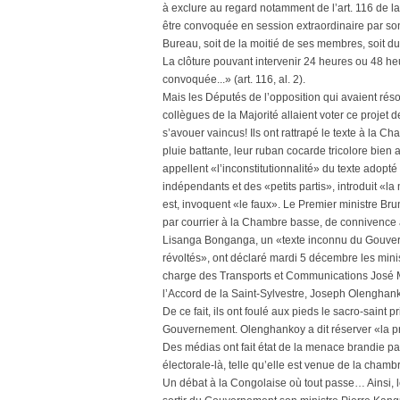
à exclure au regard notamment de l’art. 116 de 
être convoquée en session extraordinaire par son
Bureau, soit de la moitié de ses membres, soit d
La clôture pouvant intervenir 24 heures ou 48 heur
convoquée...» (art. 116, al. 2).
Mais les Députés de l’opposition qui avaient réso
collègues de la Majorité allaient voter ce projet 
s’avouer vaincus! Ils ont rattrapé le texte à la Ch
pluie battante, leur ruban cocarde tricolore bien 
appellent «l’inconstitutionnalité» du texte adopt
indépendants et des «petits partis», introduit «la 
est, invoquent «le faux». Le Premier ministre Bru
par courrier à la Chambre basse, de connivence 
Lisanga Bonganga, un «texte inconnu du Gouvern
révoltés», ont déclaré mardi 5 décembre les minis
charge des Transports et Communications José M
l’Accord de la Saint-Sylvestre, Joseph Olenghan
De ce fait, ils ont foulé aux pieds le sacro-saint 
Gouvernement. Olenghankoy a dit réserver «la pri
Des médias ont fait état de la menace brandie par
électorale-là, telle qu’elle est venue de la chamb
Un débat à la Congolaise où tout passe… Ainsi, 