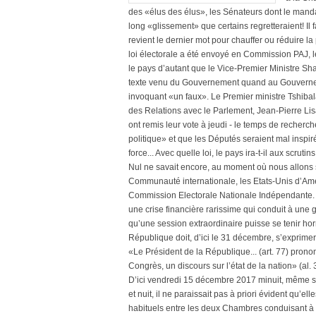
des «élus des élus», les Sénateurs dont le mandat
long «glissement» que certains regretteraient! Il fa
revient le dernier mot pour chauffer ou réduire la 
loi électorale a été envoyé en Commission PAJ, l
le pays d’autant que le Vice-Premier Ministre Sh
texte venu du Gouvernement quand au Gouverneme
invoquant «un faux». Le Premier ministre Tshibal
des Relations avec le Parlement, Jean-Pierre 
ont remis leur vote à jeudi - le temps de recherc
politique» et que les Députés seraient mal inspir
force... Avec quelle loi, le pays ira-t-il aux scru
Nul ne savait encore, au moment où nous allons s
Communauté internationale, les Etats-Unis d’Am
Commission Electorale Nationale Indépendante. En
une crise financière rarissime qui conduit à une g
qu’une session extraordinaire puisse se tenir h
République doit, d’ici le 31 décembre, s’exprime
«Le Président de la République... (art. 77) prono
Congrès, un discours sur l’état de la nation» (al. 3
D’ici vendredi 15 décembre 2017 minuit, même si
et nuit, il ne paraissait pas à priori évident qu’e
habituels entre les deux Chambres conduisant à 