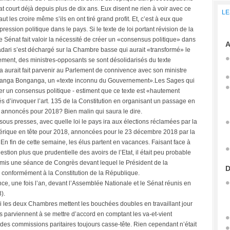
 court déjà depuis plus de dix ans. Eux disent ne rien à voir avec ce
LE
ut les croire même s’ils en ont tiré grand profit. Et, c’est à eux que
pression politique dans le pays. Si le texte de loi portant révision de la
e Sénat fait valoir la nécessité de créer un «consensus politique» dans
A
adari s’est déchargé sur la Chambre basse qui aurait «transformé» le
nt, des ministres-opposants se sont désolidarisés du texte
a aurait fait parvenir au Parlement de connivence avec son ministre
Lisanga Bonganga, un «texte inconnu du Gouvernement».Les Sages qui
her un consensus politique - estiment que ce texte est «hautement
és d’invoquer l’art. 135 de la Constitution en organisant un passage en
tins annoncés pour 2018? Bien malin qui saura le dire.
ous presses, avec quelle loi le pays ira aux élections réclamées par la
érique en tête pour 2018, annoncées pour le 23 décembre 2018 par la
 fin de cette semaine, les élus partent en vacances. Faisant face à
estion plus que prudentielle des avoirs de l’Etat, il était peu probable
ormis une séance de Congrès devant lequel le Président de la
D
r conformément à la Constitution de la République.
nce, une fois l’an, devant l’Assemblée Nationale et le Sénat réunis en
).
 les deux Chambres mettent les bouchées doubles en travaillant jour
lles parviennent à se mettre d’accord en comptant les va-et-vient
des commissions paritaires toujours casse-tête. Rien cependant n’était