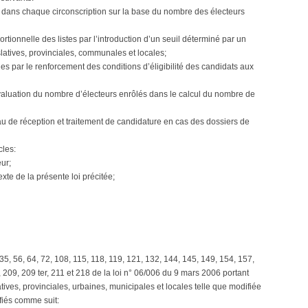
es dans chaque circonscription sur la base du nombre des électeurs
rtionnelle des listes par l’introduction d’un seuil déterminé par un
slatives, provinciales, communales et locales;
es par le renforcement des conditions d’éligibilité des candidats aux
évaluation du nombre d’électeurs enrôlés dans le calcul du nombre de
au de réception et traitement de candidature en cas des dossiers de
cles:
eur;
texte de la présente loi précitée;
, 35, 56, 64, 72, 108, 115, 118, 119, 121, 132, 144, 145, 149, 154, 157,
 209, 209 ter, 211 et 218 de la loi n° 06/006 du 9 mars 2006 portant
atives, provinciales, urbaines, municipales et locales telle que modifiée
fiés comme suit: