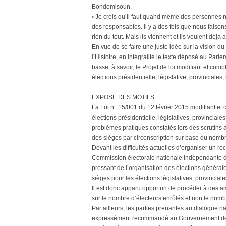
Bondomisoun.
«Je crois qu’il faut quand même des personnes nan
des responsables. Il y a des fois que nous faison
rien du tout. Mais ils viennent et ils veulent déj
En vue de se faire une juste idée sur la vision du 
l’Histoire, en intégralité le texte déposé au Par
basse, à savoir, le Projet de loi modifiant et com
élections présidentielle, législative, provinciales
EXPOSE DES MOTIFS.
La Loi n° 15/001 du 12 février 2015 modifiant et
élections présidentielle, législatives, provincial
problèmes pratiques constatés lors des scrutins an
des sièges par circonscription sur base du nombr
Devant les difficultés actuelles d’organiser un r
Commission électorale nationale indépendante de 
pressant de l’organisation des élections générales
sièges pour les élections législatives, provinciale
Il est donc apparu opportun de procéder à des 
sur le nombre d’électeurs enrôlés et non le nomb
Par ailleurs, les parties prenantes au dialogue n
expressément recommandé au Gouvernement de la