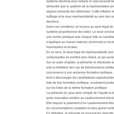
système électoral pour réduire le coût excessif de
démontré que le système de la représentation prop
vigueur présente des faiblesses. Cette inflation d
suffrage et la sous représentativité au sein des 
élections.
Dans ces conditions, le recours au seuil légal de 
système proportionnel des listes. Le seuil cons
une norme juridique que chaque liste ou candidat 
s’applique au niveau national, provincial ou local 
municipales et locales.
En ce sens, le seuil légal de représentativité vi
composantes en nombre plus réduit, ce qui aurait
Sur un autre chapitre, la présente loi électorale p
vise la limitation des cas de transhumance politi
concurrence à son ancienne formation politique,
tend à décourager les candidatures opportunistes
liste de leur formation politique, voudraient pos
sur les listes de la même formation politique.
La présente loi, pour tenir compte de l’équité et 
autre innovation relative au cautionnement électo
Elle impose le paiement d’un cautionnement élect
les circonscriptions comptant un plus grand nom
En définitive, la présente loi poursuit les objectifs