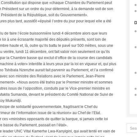
la Constitution qui dispose que «chaque Chambre du Parlement peut
 Président sur un ordre du jour déterminé, à la demande soit de son
u Président de la République, soit du Gouvernement».
es plus tard, aussitôt «épuisé l’ordre du jour pour lequel elle a été
D
lu de faire l’école buissonnière lundi 4 décembre alors que leurs
de loi à une écrasante majorité des députés présents, sont loin de
ambre haute et, là, outre qu’ils battu le pavé sur 500 mètres, sous une
au ventre, lundi 11 décembre, ont fait valoir non seulement ce qu’ils
é par la Chambre basse qui exclut d’office de la course des candidats
machine à voter» interdite à leurs yeux par la loi en vigueur et, qui plus
no Tshibala Nzenzhe aurait fait parvenir au Parlement, et l’a confirmé
avec son ministre des Relations avec le Parlement, Jean-Pierre
ement». «Nous avons été trahis par le Premier ministre et sommes
tres issus de l’opposition, conduits par le Vice-premier ministre en
akila Sumanda, devant le président du Comité National de Suivi de
koy Mukundji.
principe de solidarité gouvernementale, fragilisant le Chef du
meur de l’information issue de la réunion» au Chef de l’Etat.
 ces «ministres opposants de quitter la barque, si jamais cette loi
re basse du Parlement, passait en l’état».
le leader UNC Vital Kamerhe Lwa-Kanyigini, qui avait tenté en vain de