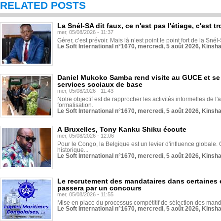
RELATED POSTS
La Snél-SA dit faux, ce n'est pas l'étiage, c'est
mer, 05/08/2026 - 11:37
Gérer, c’est prévoir. Mais là n’est point le point fort de la Sn
Le Soft International n°1670, mercredi, 5 août 2026, Kinsh
Daniel Mukoko Samba rend visite au GUCE et se
services sociaux de base
mer, 05/08/2026 - 11:43
Notre objectif est de rapprocher les activités informelles de l'
formalisation.
Le Soft International n°1670, mercredi, 5 août 2026, Kinsh
À Bruxelles, Tony Kanku Shiku écoute
mer, 05/08/2026 - 12:06
Pour le Congo, la Belgique est un levier d'influence globale. O
historique...
Le Soft International n°1670, mercredi, 5 août 2026, Kinsh
Le recrutement des mandataires dans certaines 
passera par un concours
mer, 05/08/2026 - 11:55
Mise en place du processus compétitif de sélection des manda
Le Soft International n°1670, mercredi, 5 août 2026, Kinsh