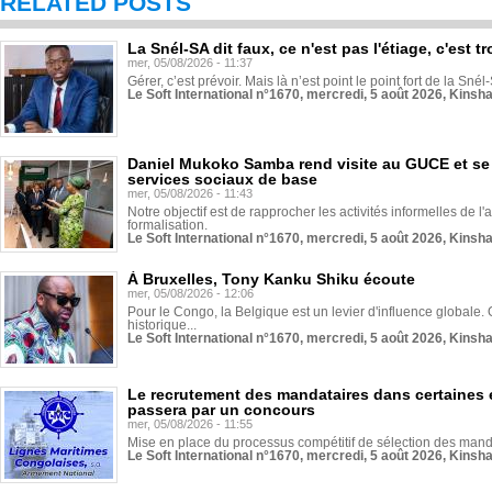
RELATED POSTS
La Snél-SA dit faux, ce n'est pas l'étiage, c'est
mer, 05/08/2026 - 11:37
Gérer, c’est prévoir. Mais là n’est point le point fort de la Sn
Le Soft International n°1670, mercredi, 5 août 2026, Kinsh
Daniel Mukoko Samba rend visite au GUCE et se
services sociaux de base
mer, 05/08/2026 - 11:43
Notre objectif est de rapprocher les activités informelles de l'
formalisation.
Le Soft International n°1670, mercredi, 5 août 2026, Kinsh
À Bruxelles, Tony Kanku Shiku écoute
mer, 05/08/2026 - 12:06
Pour le Congo, la Belgique est un levier d'influence globale. O
historique...
Le Soft International n°1670, mercredi, 5 août 2026, Kinsh
Le recrutement des mandataires dans certaines 
passera par un concours
mer, 05/08/2026 - 11:55
Mise en place du processus compétitif de sélection des manda
Le Soft International n°1670, mercredi, 5 août 2026, Kinsh