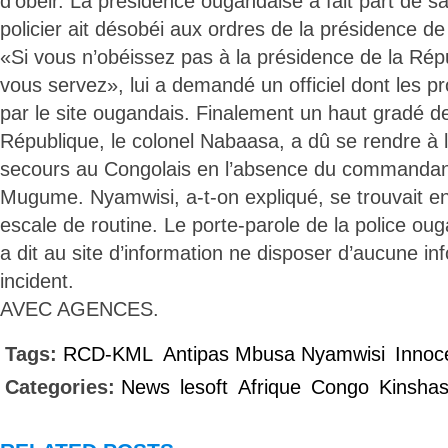
d’obéir. La présidence ougandaise a fait part de sa
policier ait désobéi aux ordres de la présidence de
«Si vous n’obéissez pas à la présidence de la Rép
vous servez», lui a demandé un officiel dont les p
par le site ougandais. Finalement un haut gradé de
République, le colonel Nabaasa, a dû se rendre à l
secours au Congolais en l’absence du commandant
Mugume. Nyamwisi, a-t-on expliqué, se trouvait 
escale de routine. Le porte-parole de la police o
a dit au site d’information ne disposer d’aucune in
incident.
AVEC AGENCES.
Tags:
RCD-KML
Antipas Mbusa Nyamwisi
Innoc
Categories:
News
lesoft
Afrique
Congo
Kinsha