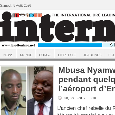
Aller au contenu principal
Samedi, 8 Août 2026
NEWS
MONDE
CONGO
LIFESTYLE
HEADLINES
POL
ACCUEIL
Mbusa Nyamwi
pendant quelq
l’aéroport d’E
lun, 23/10/2017 - 13:10
L’ancien chef rebelle du