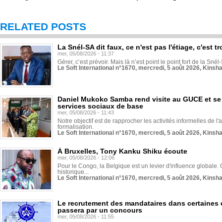
RELATED POSTS
La Snél-SA dit faux, ce n'est pas l'étiage, c'est
mer, 05/08/2026 - 11:37
Gérer, c’est prévoir. Mais là n’est point le point fort de la Sn
Le Soft International n°1670, mercredi, 5 août 2026, Kinsh
Daniel Mukoko Samba rend visite au GUCE et se
services sociaux de base
mer, 05/08/2026 - 11:43
Notre objectif est de rapprocher les activités informelles de l'
formalisation.
Le Soft International n°1670, mercredi, 5 août 2026, Kinsh
À Bruxelles, Tony Kanku Shiku écoute
mer, 05/08/2026 - 12:06
Pour le Congo, la Belgique est un levier d'influence globale. O
historique...
Le Soft International n°1670, mercredi, 5 août 2026, Kinsh
Le recrutement des mandataires dans certaines 
passera par un concours
mer, 05/08/2026 - 11:55