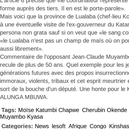
L’article 6 précise que «le coordinateur représente
forme auprès des tiers. Il en est le porte-parole».
Mais voici que la province de Lualaba (chef-lieu K
à une éventuelle visite de l’ex-gouverneur du Katan
persona non grata sauf si on veut que «le sang co
«le Lualaba n’est pas un champ de maïs où on po
aussi librement».
Commentaire de l’opposant Jean-Claude Muyamb
recule de plus de 50 ans. Quel exemple pour les j
générations futures avec des propos insurrectionn
immoraux, violents, tribaux et cet esprit meurtrier 
sort de la bouche d’un député. Une honte pour le
ALUNGA MBUWA.
Tags:
Moïse Katumbi Chapwe
Cherubin Okende
Muyambo Kyasa
Categories:
News
lesoft
Afrique
Congo
Kinsha