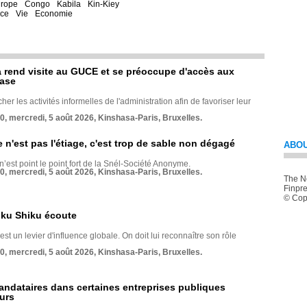
rope
Congo
Kabila
Kin-Kiey
nce
Vie
Economie
rend visite au GUCE et se préoccupe d'accès aux
base
her les activités informelles de l'administration afin de favoriser leur
70, mercredi, 5 août 2026, Kinshasa-Paris, Bruxelles.
e n'est pas l'étiage, c'est trop de sable non dégagé
ABOU
 n’est point le point fort de la Snél-Société Anonyme.
70, mercredi, 5 août 2026, Kinshasa-Paris, Bruxelles.
The Ne
Finpre
© Copy
nku Shiku écoute
st un levier d'influence globale. On doit lui reconnaître son rôle
70, mercredi, 5 août 2026, Kinshasa-Paris, Bruxelles.
andataires dans certaines entreprises publiques
urs