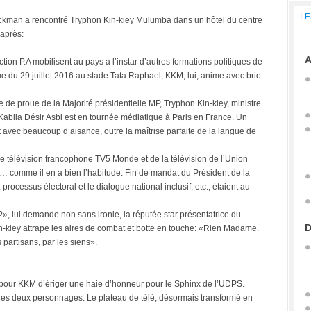
LE
ackman a rencontré Tryphon Kin-kiey Mulumba dans un hôtel du centre
-après:
A
ction P.A mobilisent au pays à l’instar d’autres formations politiques de
que du 29 juillet 2016 au stade Tata Raphael, KKM, lui, anime avec brio
re de proue de la Majorité présidentielle MP, Tryphon Kin-kiey, ministre
Kabila Désir Asbl est en tournée médiatique à Paris en France. Un
t avec beaucoup d’aisance, outre la maîtrise parfaite de la langue de
e de télévision francophone TV5 Monde et de la télévision de l’Union
… comme il en a bien l’habitude. Fin de mandat du Président de la
rocessus électoral et le dialogue national inclusif, etc., étaient au
», lui demande non sans ironie, la réputée star présentatrice du
D
n-kiey attrape les aires de combat et botte en touche: «Rien Madame.
s partisans, par les siens».
 pour KKM d’ériger une haie d’honneur pour le Sphinx de l’UDPS.
e les deux personnages. Le plateau de télé, désormais transformé en