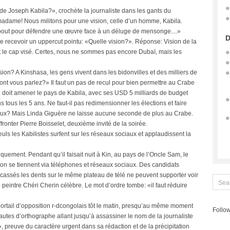
de Joseph Kabila?», crochète la journaliste dans les gants du
madame! Nous militons pour une vision, celle d’un homme, Kabila.
out pour défendre une œuvre face à un déluge de mensonge....»
D
de recevoir un uppercut pointu: «Quelle vision?». Réponse: Vision de la
 le cap visé. Certes, nous ne sommes pas encore Dubaï, mais les
ision? A Kinshasa, les gens vivent dans les bidonvilles et des milliers de
nt vous parlez?» Il faut un pas de recul pour bien permettre au Crabe
i doit amener le pays de Kabila, avec ses USD 5 milliards de budget
ons tous les 5 ans. Ne faut-il pas redimensionner les élections et faire
iaux? Mais Linda Giguère ne laisse aucune seconde de plus au Crabe.
ronter Pierre Boisselet, deuxième invité de la soirée.
uls les Kabilistes surfent sur les réseaux sociaux et applaudissent la
uement. Pendant qu’il faisait nuit à Kin, au pays de l’Oncle Sam, le
ction se tiennent via téléphones et réseaux sociaux. Des candidats
t cassés les dents sur le même plateau de télé ne peuvent supporter voir
 peintre Chéri Cherin célèbre. Le mot d’ordre tombe: «il faut réduire
ortail d’opposition r-dcongolais tôt le matin, presqu’au même moment
Follow
fautes d’orthographe allant jusqu’à assassiner le nom de la journaliste
preuve du caractère urgent dans sa rédaction et de la précipitation