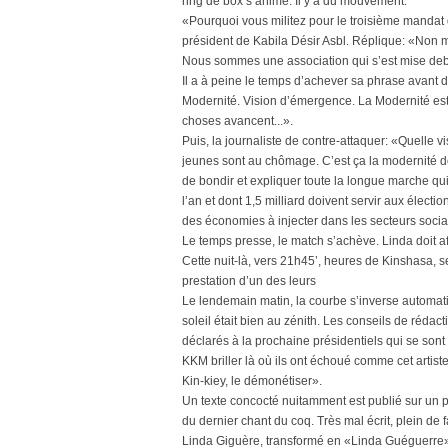
ring de box s’anime. Il y a du mouvement.
«Pourquoi vous militez pour le troisième mandat 
président de Kabila Désir Asbl. Réplique: «Non 
Nous sommes une association qui s’est mise deb
Il a à peine le temps d’achever sa phrase avant 
Modernité. Vision d’émergence. La Modernité est
choses avancent...».
Puis, la journaliste de contre-attaquer: «Quelle v
jeunes sont au chômage. C’est ça la modernité do
de bondir et expliquer toute la longue marche qu
l’an et dont 1,5 milliard doivent servir aux électi
des économies à injecter dans les secteurs soc
Le temps presse, le match s’achève. Linda doit aff
Cette nuit-là, vers 21h45’, heures de Kinshasa, se
prestation d’un des leurs
Le lendemain matin, la courbe s’inverse automatiq
soleil était bien au zénith. Les conseils de réda
déclarés à la prochaine présidentiels qui se son
KKM briller là où ils ont échoué comme cet artiste
Kin-kiey, le démonétiser».
Un texte concocté nuitamment est publié sur un p
du dernier chant du coq. Très mal écrit, plein de 
Linda Giguère, transformé en «Linda Guéguerre», 