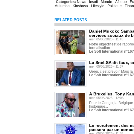
Categories:
News
lesoft
Monde
Afrique
Eu
Mulumba
Kinshasa
Lifestyle
Politique
Fina
RELATED POSTS
Daniel Mukoko Samba 
services sociaux de 
mer, 05/08/2026 - 11:43
Notre objectif est de rapproc
formalisation.
Le Soft International n°16
La Snél-SA dit faux, c
mer, 05/08/2026 - 11:37
Gérer, c’est prévoir. Mais là
Le Soft International n°16
À Bruxelles, Tony Ka
mer, 05/08/2026 - 12:06
Pour le Congo, la Belgique e
historique...
Le Soft International n°16
Le recrutement des m
passera par un conco
mer, 05/08/2026 - 11:55