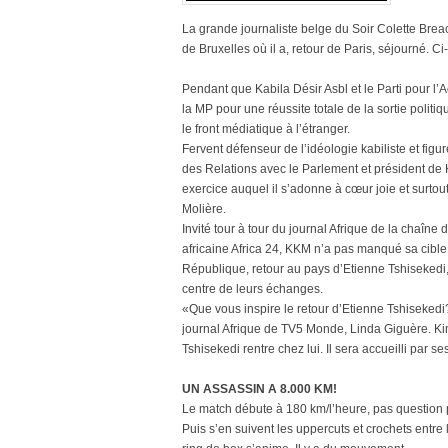
La grande journaliste belge du Soir Colette Bre
de Bruxelles où il a, retour de Paris, séjourné. Ci
Pendant que Kabila Désir Asbl et le Parti pour l’A
la MP pour une réussite totale de la sortie politi
le front médiatique à l’étranger.
Fervent défenseur de l’idéologie kabiliste et figu
des Relations avec le Parlement et président de 
exercice auquel il s’adonne à cœur joie et surtou
Molière.
Invité tour à tour du journal Afrique de la chaîn
africaine Africa 24, KKM n’a pas manqué sa cible
République, retour au pays d’Etienne Tshisekedi, p
centre de leurs échanges.
«Que vous inspire le retour d’Etienne Tshisekedi?
journal Afrique de TV5 Monde, Linda Giguère. Ki
Tshisekedi rentre chez lui. Il sera accueilli par se
UN ASSASSIN A 8.000 KM!
Le match débute à 180 km/l’heure, pas question
Puis s’en suivent les uppercuts et crochets entr