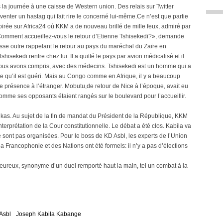
 la journée à une caisse de Western union. Des relais sur Twitter
inventer un hastag qui fait rire le concerné lui-même.Ce n’est que partie
soirée sur Africa24 où KKM a de nouveau brillé de mille feux, admiré par
omment accueillez-vous le retour d’Etienne Tshisekedi?», demande
sse outre rappelant le retour au pays du maréchal du Zaïre en
isekedi rentre chez lui. Il a quitté le pays par avion médicalisé et il
 nous avons compris, avec des médecins. Tshisekedi est un homme qui a
dise qu’il est guéri. Mais au Congo comme en Afrique, il y a beaucoup
 présence à l’étranger. Mobutu,de retour de Nice à l’époque, avait eu
comme ses opposants étaient rangés sur le boulevard pour l’accueillir.
ikas. Au sujet de la fin de mandat du Président de la République, KKM
’interprétation de la Cour constitutionnelle. Le débat a été clos. Kabila va
e sont pas organisées. Pour le boss de KD Asbl, les experts de l’Union
a Francophonie et des Nations ont été formels: il n’y a pas d’élections
 heureux, synonyme d’un duel remporté haut la main, tel un combat à la
 Asbl
Joseph Kabila Kabange