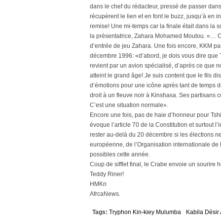
dans le chef du rédacteur, pressé de passer dans
récupèrent le lien et en font le buzz, jusqu’à en 
remise! Une mi-temps car la finale était dans la 
la présentatrice, Zahara Mohamed Moutou. «… C
d’entrée de jeu Zahara. Une fois encore, KKM pa
décembre 1996: «d’abord, je dois vous dire que Tsh
revient par un avion spécialisé, d’après ce que
atteint le grand âge! Je suis content que le fils 
d’émotions pour une icône après tant de temps de
droit à un fleuve noir à Kinshasa. Ses partisans 
C’est une situation normale».
Encore une fois, pas de haie d’honneur pour Tsh
évoque l’article 70 de la Constitution et surtout l
rester au-delà du 20 décembre si les élections n
européenne, de l’Organisation internationale de l
possibles cette année.
Coup de sifflet final, le Crabe envoie un sourire
Teddy Riner!
HMKn
AfrcaNews.
Tags:
Tryphon Kin-kiey Mulumba
Kabila Désir