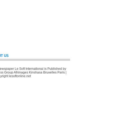
T US
wspaper Le Soft International is Published by
ss Group Afrimages Kinshasa Bruxelles Paris |
right lesoftonline.net