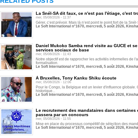
RELATED POSTS
La Snél-SA dit faux, ce n'est pas l'étiage, c'est
mer, 05/08/2026 - 11:37
Gérer, c’est prévoir. Mais là n’est point le point fort de la Sn
Le Soft International n°1670, mercredi, 5 août 2026, Kinsh
Daniel Mukoko Samba rend visite au GUCE et se
services sociaux de base
mer, 05/08/2026 - 11:43
Notre objectif est de rapprocher les activités informelles de l'
formalisation.
Le Soft International n°1670, mercredi, 5 août 2026, Kinsh
À Bruxelles, Tony Kanku Shiku écoute
mer, 05/08/2026 - 12:06
Pour le Congo, la Belgique est un levier d'influence globale. O
historique...
Le Soft International n°1670, mercredi, 5 août 2026, Kinsh
Le recrutement des mandataires dans certaines 
passera par un concours
mer, 05/08/2026 - 11:55
Mise en place du processus compétitif de sélection des manda
Le Soft International n°1670, mercredi, 5 août 2026, Kinsh