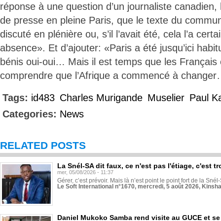
réponse à une question d’un journaliste canadien,
de presse en pleine Paris, que le texte du commun
discuté en plénière ou, s’il l’avait été, cela l’a ce
absence». Et d’ajouter: «Paris a été jusqu’ici habi
bénis oui-oui… Mais il est temps que les Françai
comprendre que l’Afrique a commencé à change
Tags:
id483
Charles Murigande
Muselier
Paul 
Categories:
News
RELATED POSTS
La Snél-SA dit faux, ce n'est pas l'étiage, c'est
mer, 05/08/2026 - 11:37
Gérer, c’est prévoir. Mais là n’est point le point fort de la Sn
Le Soft International n°1670, mercredi, 5 août 2026, Kinsh
Daniel Mukoko Samba rend visite au GUCE et se