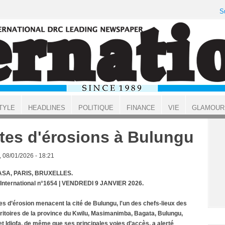
S
TYLE
HEADLINES
POLITIQUE
FINANCE
VIE
GLAMOUR
tes d'érosions à Bulungu
, 08/01/2026 - 18:21
SA, PARIS, BRUXELLES.
 International n°1654 | VENDREDI 9 JANVIER 2026.
es d’érosion menacent la cité de Bulungu, l'un des chefs-lieux des
rritoires de la province du Kwilu, Masimanimba, Bagata, Bulungu,
t Idiofa, de même que ses principales voies d’accès, a alerté