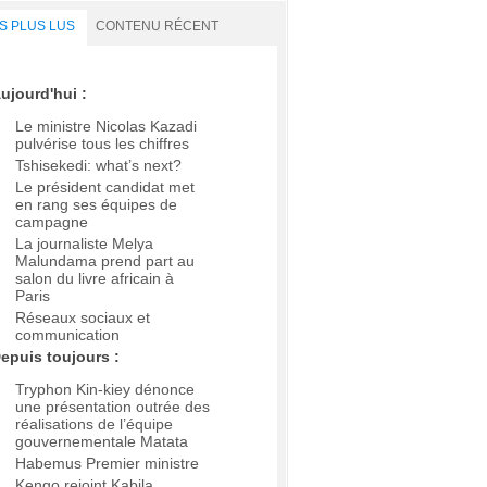
S PLUS LUS
CONTENU RÉCENT
ujourd'hui :
Le ministre Nicolas Kazadi
pulvérise tous les chiffres
Tshisekedi: what’s next?
Le président candidat met
en rang ses équipes de
campagne
La journaliste Melya
Malundama prend part au
salon du livre africain à
Paris
Réseaux sociaux et
communication
epuis toujours :
Tryphon Kin-kiey dénonce
une présentation outrée des
réalisations de l’équipe
gouvernementale Matata
Habemus Premier ministre
Kengo rejoint Kabila