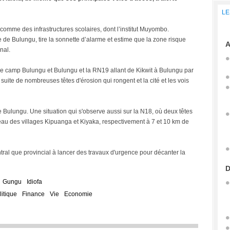
LE
comme des infrastructures scolaires, dont l’institut Muyombo.
e de Bulungu, tire la sonnette d’alarme et estime que la zone risque
A
nal.
re camp Bulungu et Bulungu et la RN19 allant de Kikwit à Bulungu par
 suite de nombreuses têtes d'érosion qui rongent et la cité et les vois
de Bulungu. Une situation qui s'observe aussi sur la N18, où deux têtes
eau des villages Kipuanga et Kiyaka, respectivement à 7 et 10 km de
ral que provincial à lancer des travaux d'urgence pour décanter la
D
Gungu
Idiofa
litique
Finance
Vie
Economie