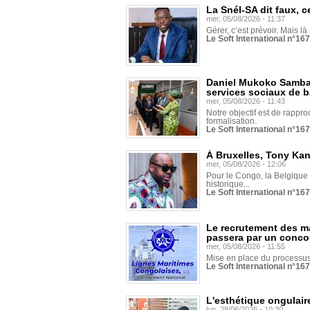
La Snél-SA dit faux, c
mer, 05/08/2026 - 11:37
Gérer, c’est prévoir. Mais là
Le Soft International n°16
Daniel Mukoko Samba 
services sociaux de 
mer, 05/08/2026 - 11:43
Notre objectif est de rapproc
formalisation.
Le Soft International n°16
À Bruxelles, Tony Ka
mer, 05/08/2026 - 12:06
Pour le Congo, la Belgique e
historique...
Le Soft International n°16
Le recrutement des m
passera par un conco
mer, 05/08/2026 - 11:55
Mise en place du processus 
Le Soft International n°16
L'esthétique ongulaire
lun, 29/06/2026 - 10:30