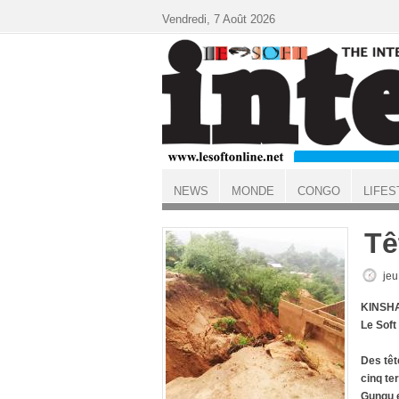
Aller au contenu principal
Vendredi, 7 Août 2026
NEWS
MONDE
CONGO
LIFES
ACCUEIL
Tê
jeu
KINSHA
Le Soft
Des têt
cinq te
Gungu e