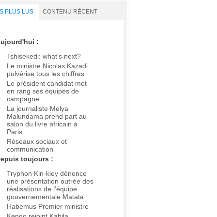
S PLUS LUS
CONTENU RÉCENT
ujourd'hui :
Tshisekedi: what’s next?
Le ministre Nicolas Kazadi
pulvérise tous les chiffres
Le président candidat met
en rang ses équipes de
campagne
La journaliste Melya
Malundama prend part au
salon du livre africain à
Paris
Réseaux sociaux et
communication
epuis toujours :
Tryphon Kin-kiey dénonce
une présentation outrée des
réalisations de l’équipe
gouvernementale Matata
Habemus Premier ministre
Kengo rejoint Kabila