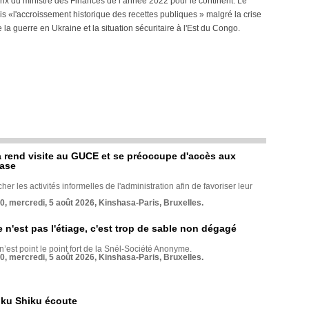
 prix du ministre des Finances de l’année 2022 pour le continent. Le
is «l'accroissement historique des recettes publiques » malgré la crise
 guerre en Ukraine et la situation sécuritaire à l'Est du Congo.
rend visite au GUCE et se préoccupe d'accès aux
base
her les activités informelles de l'administration afin de favoriser leur
70, mercredi, 5 août 2026, Kinshasa-Paris, Bruxelles.
e n'est pas l'étiage, c'est trop de sable non dégagé
 n’est point le point fort de la Snél-Société Anonyme.
70, mercredi, 5 août 2026, Kinshasa-Paris, Bruxelles.
nku Shiku écoute