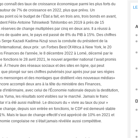
o connaît des taux de croissance économique parmi les plus forts du
LE
, autour de 7% de croissance en 2022, plus que prévu. Un
 point où le budget de l’État a fait, en trois ans, trois bonds en avant,
sident Félix-Antoine Tshisekedi Tshilombo en 2019 à près de 15
A
éserves de change multipliées par cinq en deux ans. Il a réussi à
oins de quatre ans, le pays est passé de 8% du PIB à 15%. Des chiffres
olas Serge Kazadi Kadima-Nzuji sous la conduite du président de la
l'international, deux prix : un Forbes Best Of Africa à New York, le 20
es Finances de l'année, le 8 décembre 2022 à Lomé, décerné par le
e fonctions le 28 avril 2021, le nouvel argentier national l’avait promis
. À l’heure des réseaux sociaux et des sites en ligne, qui peut
ue plongé sur ses chiffres pulvérisés jour après jour par ses régies
 des mensonges et des montages que distillent «les nouveaux médias»
 encore accompli deux ans à la tête du ministère des Finances,
tre d'intérimaire, avec celui de l'Économie nationale depuis la destitution,
a Yuma, les résultats sont visibles sur le marché. Jamais le franc
D
lar n’a été aussi maîtrisé. Le discours du « vivre au taux du jour »
e change, depuis son entrée en fonctions, le CDF est demeuré stable
 1%. Mais le taux de change effectif s’est apprécié de 10% en 2021 et
omie congolaise ne s’était jamais révélée aussi compétitive.