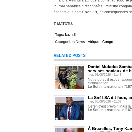
Financial Afrik lui a attribué à Lomé, au Togo, le
journal panafricain reconnaît au ministre congola
économique post Covid-19, les conséquences de la
T. MATOTU.
Tags:
kazadi
Categories:
News
Afrique
Congo
RELATED POSTS
Daniel Mukoko Samba 
services sociaux de 
mer, 05/08/2026 - 11:43
Notre objectif est de rapproc
formalisation.
Le Soft International n°16
La Snél-SA dit faux, c
mer, 05/08/2026 - 11:37
Gérer, c’est prévoir. Mais là
Le Soft International n°16
À Bruxelles, Tony Ka