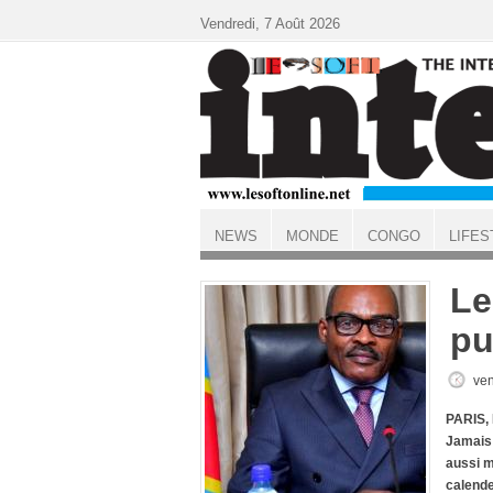
Aller au contenu principal
Vendredi, 7 Août 2026
NEWS
MONDE
CONGO
LIFES
ACCUEIL
Le
pu
ven
PARIS,
Jamais 
aussi m
calend