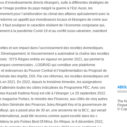
ux d’investissements directs étrangers, suite à différentes stratégies de
 l’image positive du pays malgré la guerre à l’Est. Aussi, les
rnement pour l’amélioration du climat des affaires spécialement avec la
redonne un appétit aux investisseurs locaux et étrangers de croire aux
l faut souligner le caractère résilient de l’économie congolaise qui,
vement à la pandémie Covid-19 et au conflit russo-ukrainien, maintient
s recettes et son impact dans l’accroissement des recettes domestiques.
e Développement, le Gouvernement a automatisé la chaîne des recettes
ogiciels : ISYS-Régies entrée en vigueur en janvier 2021, qui permet la
 banques commerciales ; LOGIRAD qui constitue une plateforme
s et redevances du Pouvoir Central et l’implémentation du Progiciel de
énérale des Impôts, DGI. Par ces réformes, les recettes domestiques ont
n 2021. En 2022, depuis le troisième trimestre, les assignations
ABOU
’atteindre toutes les cibles indicatives du Programme FÉC. Avec ces
as Kazadi Kadima-Nzuji est cité à l’étranger. Le 20 septembre 2022,
e magazine Forbes, le ministre des Finances, aux côtés de cinq autres
The Ne
pection Générale des Finances Jules Alingeti Key et la gouverneure de
Finpre
© Copy
uyi, qui a passé plus de 30 an, une ancienne de la BCC, qui venait
international, avait été reconnu comme ayant excellé dans les «
tenu le prix Forbes Best Of Africa. En Afrique, le 8 décembre 2022,