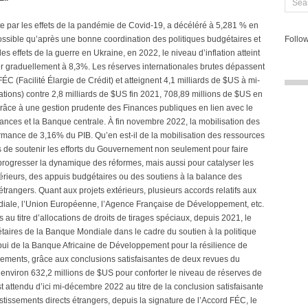
uite par les effets de la pandémie de Covid-19, a décéléré à 5,281 % en
possible qu’après une bonne coordination des politiques budgétaires et
Follow
les effets de la guerre en Ukraine, en 2022, le niveau d’inflation atteint
r graduellement à 8,3%. Les réserves internationales brutes dépassent
C (Facilité Élargie de Crédit) et atteignent 4,1 milliards de $US à mi-
ions) contre 2,8 milliards de $US fin 2021, 708,89 millions de $US en
 grâce à une gestion prudente des Finances publiques en lien avec le
inances et la Banque centrale. À fin novembre 2022, la mobilisation des
mance de 3,16% du PIB. Qu’en est-il de la mobilisation des ressources
is de soutenir les efforts du Gouvernement non seulement pour faire
progresser la dynamique des réformes, mais aussi pour catalyser les
érieurs, des appuis budgétaires ou des soutiens à la balance des
étrangers. Quant aux projets extérieurs, plusieurs accords relatifs aux
diale, l’Union Européenne, l’Agence Française de Développement, etc.
au titre d’allocations de droits de tirages spéciaux, depuis 2021, le
ires de la Banque Mondiale dans le cadre du soutien à la politique
pui de la Banque Africaine de Développement pour la résilience de
iements, grâce aux conclusions satisfaisantes de deux revues du
nviron 632,2 millions de $US pour conforter le niveau de réserves de
attendu d’ici mi-décembre 2022 au titre de la conclusion satisfaisante
estissements directs étrangers, depuis la signature de l’Accord FÉC, le