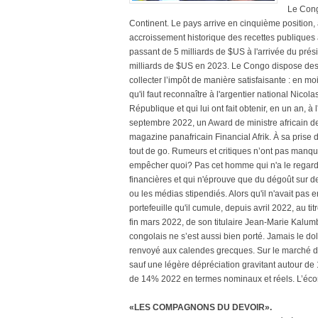
Le Cong
Continent. Le pays arrive en cinquième position
accroissement historique des recettes publiques au
passant de 5 milliards de $US à l'arrivée du pré
milliards de $US en 2023. Le Congo dispose des r
collecter l’impôt de manière satisfaisante : en m
qu'il faut reconnaître à l'argentier national Nic
République et qui lui ont fait obtenir, en un an, à 
septembre 2022, un Award de ministre africain d
magazine panafricain Financial Afrik. À sa prise d
tout de go. Rumeurs et critiques n’ont pas manqué
empêcher quoi? Pas cet homme qui n'a le regard q
financières et qui n'éprouve que du dégoût sur
ou les médias stipendiés. Alors qu'il n'avait pas
portefeuille qu'il cumule, depuis avril 2022, au ti
fin mars 2022, de son titulaire Jean-Marie Kalumb
congolais ne s’est aussi bien porté. Jamais le dol
renvoyé aux calendes grecques. Sur le marché d
sauf une légère dépréciation gravitant autour de
de 14% 2022 en termes nominaux et réels. L’écon
«LES COMPAGNONS DU DEVOIR».