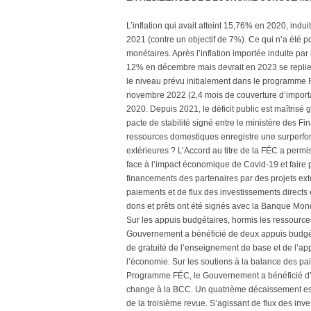
L’inflation qui avait atteint 15,76% en 2020, ind
2021 (contre un objectif de 7%). Ce qui n’a été 
monétaires. Après l’inflation importée induite par 
12% en décembre mais devrait en 2023 se replie
le niveau prévu initialement dans le programme FÉ
novembre 2022 (2,4 mois de couverture d’importat
2020. Depuis 2021, le déficit public est maîtrisé
pacte de stabilité signé entre le ministère des F
ressources domestiques enregistre une surperfor
extérieures ? L’Accord au titre de la FÉC a perm
face à l’impact économique de Covid-19 et faire 
financements des partenaires par des projets ext
paiements et de flux des investissements directs 
dons et prêts ont été signés avec la Banque Mon
Sur les appuis budgétaires, hormis les ressources 
Gouvernement a bénéficié de deux appuis budgéta
de gratuité de l’enseignement de base et de l’ap
l’économie. Sur les soutiens à la balance des pa
Programme FÉC, le Gouvernement a bénéficié d’e
change à la BCC. Un quatrième décaissement est 
de la troisième revue. S’agissant de flux des inv