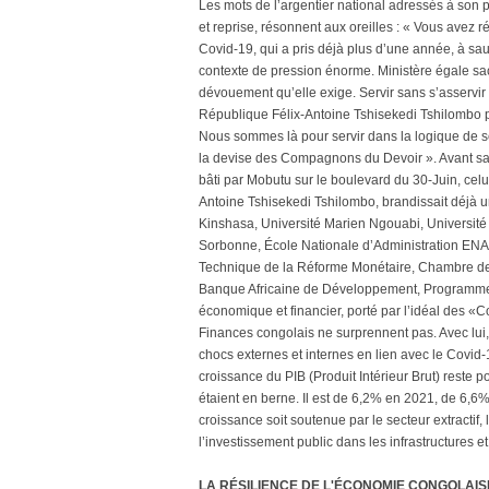
Les mots de l’argentier national adressés à son
et reprise, résonnent aux oreilles : « Vous avez 
Covid-19, qui a pris déjà plus d’une année, à s
contexte de pression énorme. Ministère égale sa
dévouement qu’elle exige. Servir sans s’asservir
République Félix-Antoine Tshisekedi Tshilombo pou
Nous sommes là pour servir dans la logique de serv
la devise des Compagnons du Devoir ». Avant sa
bâti par Mobutu sur le boulevard du 30-Juin, celu
Antoine Tshisekedi Tshilombo, brandissait déjà un
Kinshasa, Université Marien Ngouabi, Universi
Sorbonne, École Nationale d’Administration ENA 
Technique de la Réforme Monétaire, Chambre de C
Banque Africaine de Développement, Programme d
économique et financier, porté par l’idéal des «
Finances congolais ne surprennent pas. Avec lui, 
chocs externes et internes en lien avec le Covid-
croissance du PIB (Produit Intérieur Brut) reste p
étaient en berne. Il est de 6,2% en 2021, de 6,6
croissance soit soutenue par le secteur extractif,
l’investissement public dans les infrastructures
LA RÉSILIENCE DE L'ÉCONOMIE CONGOLAISE