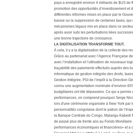
pays a enregistré environ 4 milliards de $US de fl
promotion des opportunités d’investissement et de
différentes réformes mises en place par le Gouve
baisse ou la suppression de certaines taxes, qui 
mécanismes légaux mis en place dans ce secteur. I
après avoir subi les perturbations liées successi
une bonne trajectoire de croissance.
LA DIGITALISATION TRANSFORME TOUT.
À cela, il y a la digitalisation de la collecte de
Grâce au partenariat avec l’Agence Française d
avec l’installation et l’utilisation de nouveaux l
traçabilité des paiements effectués auprès des
informatique de gestion intégrée des droits, taxe
Gestion Intégrée, PGI de l’impôt à la Direction G
connu une augmentation nominale d’environ 65% e
budgétaires ont été dépassées. Ce qui a permis d
performances, on comprend pourquoi Serge Nicol
lors d'une cérémonie organisée à New York par l
personnalités congolaise dont le patron de l’Ins
la Banque Centrale du Congo, Malangu Kabedi Mb
de passé plus de trente ans au Fonds Monétaire 
performances économiques et financières» et a ob