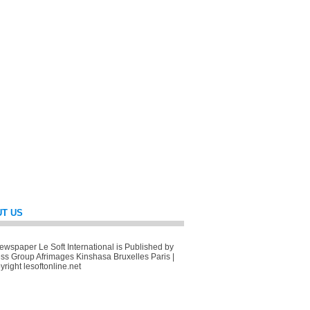
T US
wspaper Le Soft International is Published by
ss Group Afrimages Kinshasa Bruxelles Paris |
right lesoftonline.net