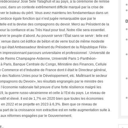
 prédécesseur José Sele Yalaghuli et au pays, à la cérémonie de remise
réussi, dans un contexte extrêmement difficile marqué par la crise de
auver le bateau du péril. Vous avez maintenu les fondamentaux dans un
cerdoce égale fonction qui n’est jugée remarquable que par le
D
 telle est la devise des compagnons du devoir. Merci au Président de la
r la confiance et au Très Haut pour tout. Notre rôle sera essentiel.
ir le peuple d’abord. Au pouvoir servir l’État sans se servir : telle est
 venue dans cet édifice de béton et de verre tout de même modeste
i qui était Ambassadeur itinérant du Président de la République Félix-
 impressionnant parcours universitaire et professionnel : Université de
té de Reims Champagne-Ardenne, Université Paris 1-Panthéon-
à Paris, Banque Centrale du Congo, Ministère des Finances, Cellule
ommerce et d’Industrie de France dont il était le Directeur général,
es Nations Unies pour le Développement, etc. Maîtrisant le secteur
Compagnons du Devoir», les résultats engrangés par le ministre des
l’économie nationale fait preuve d’une forte résilience malgré les
19, la guerre russo-ukrainienne et celle à l’Est du pays. Le niveau de
ositif et élevé. Il est de 1,7% en 2020 bien que toutes les économies
% en 2022 et se projette en 2023 à 6,3%. Bien que ce niveau de
 la part de la croissance non extractive est en nette augmentation suite à
 et aux réformes engagées par le Gouvernement.
..