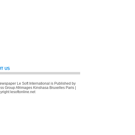
T US
wspaper Le Soft International is Published by
ss Group Afrimages Kinshasa Bruxelles Paris |
right lesoftonline.net