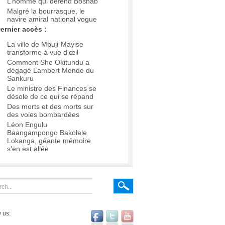
L’homme qui défend Boshab
Malgré la bourrasque, le
navire amiral national vogue
ernier accès :
La ville de Mbuji-Mayise
transforme à vue d'œil
Comment She Okitundu a
dégagé Lambert Mende du
Sankuru
Le ministre des Finances se
désole de ce qui se répand
Des morts et des morts sur
des voies bombardées
Léon Engulu
Baangampongo Bakolele
Lokanga, géante mémoire
s'en est allée
 us: