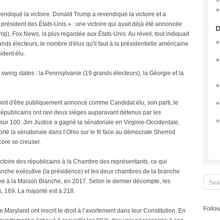
vendiqué la victoire. Donald Trump a revendiqué la victoire et a
président des États-Unis » : une victoire qui avait déjà été annoncée
D
mp), Fox News, la plus regardée aux États-Unis. Au réveil, tout indiquait
nds électeurs, le nombre d'élus qu'il faut à la présidentielle américaine
ident élu.
swing states : la Pennsylvanie (19 grands électeurs), la Géorgie et la
int d'être publiquement annoncé comme Candidat élu, son parti, le
s républicains ont ravi deux sièges auparavant détenus par les
sur 100. Jim Justice a gagné la sénatoriale en Virginie-Occidentale,
orté la sénatoriale dans l’Ohio sur le fil face au démocrate Sherrod
core se creuser.
ictoire des républicains à la Chambre des représentants, ce qui
branche exécutive (la présidence) et les deux chambres de la branche
vée à la Maison Blanche, en 2017. Selon le dernier décompte, les
, 169. La majorité est à 218.
Follow
 Maryland ont inscrit le droit à l’avortement dans leur Constitution. En