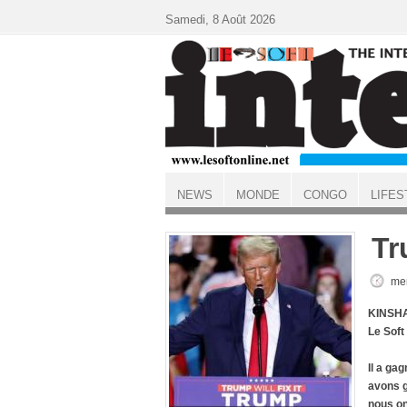
Aller au contenu principal
Samedi, 8 Août 2026
NEWS
MONDE
CONGO
LIFES
ACCUEIL
Tr
mer
KINSHA
Le Sof
Il a gag
avons g
nous on