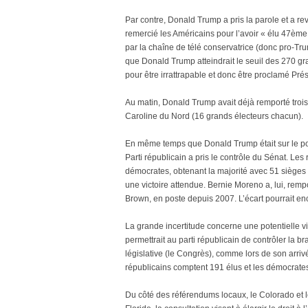
Par contre, Donald Trump a pris la parole et a re
remercié les Américains pour l’avoir « élu 47ème 
par la chaîne de télé conservatrice (donc pro-Tru
que Donald Trump atteindrait le seuil des 270 gra
pour être irrattrapable et donc être proclamé Prés
Au matin, Donald Trump avait déjà remporté trois 
Caroline du Nord (16 grands électeurs chacun).
En même temps que Donald Trump était sur le po
Parti républicain a pris le contrôle du Sénat. Le
démocrates, obtenant la majorité avec 51 sièges 
une victoire attendue. Bernie Moreno a, lui, remp
Brown, en poste depuis 2007. L’écart pourrait en
La grande incertitude concerne une potentielle v
permettrait au parti républicain de contrôler la 
législative (le Congrès), comme lors de son arri
républicains comptent 191 élus et les démocrates
Du côté des référendums locaux, le Colorado et le