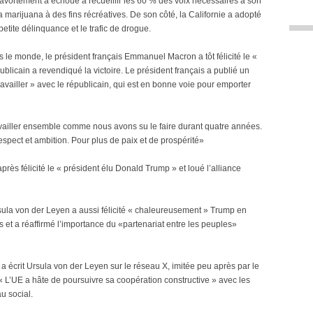
à l’avortement a échoué à recueillir les 60 % des voix nécessaires à son
la marijuana à des fins récréatives. De son côté, la Californie a adopté
petite délinquance et le trafic de drogue.
le monde, le président français Emmanuel Macron a tôt félicité le «
blicain a revendiqué la victoire. Le président français a publié un
ravailler » avec le républicain, qui est en bonne voie pour emporter
availler ensemble comme nous avons su le faire durant quatre années.
spect et ambition. Pour plus de paix et de prospérité»
rès félicité le « président élu Donald Trump » et loué l’alliance
la von der Leyen a aussi félicité « chaleureusement » Trump en
s et a réaffirmé l’importance du «partenariat entre les peuples»
a écrit Ursula von der Leyen sur le réseau X, imitée peu après par le
 L’UE a hâte de poursuivre sa coopération constructive » avec les
u social.