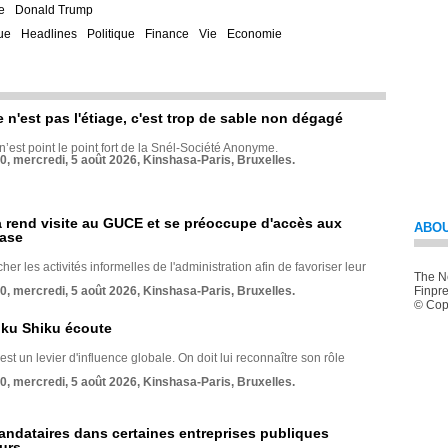
e
Donald Trump
ue
Headlines
Politique
Finance
Vie
Economie
e n'est pas l'étiage, c'est trop de sable non dégagé
 n’est point le point fort de la Snél-Société Anonyme.
70, mercredi, 5 août 2026, Kinshasa-Paris, Bruxelles.
rend visite au GUCE et se préoccupe d'accès aux
ABOU
base
her les activités informelles de l'administration afin de favoriser leur
The Ne
70, mercredi, 5 août 2026, Kinshasa-Paris, Bruxelles.
Finpre
© Copy
nku Shiku écoute
st un levier d'influence globale. On doit lui reconnaître son rôle
70, mercredi, 5 août 2026, Kinshasa-Paris, Bruxelles.
andataires dans certaines entreprises publiques
urs