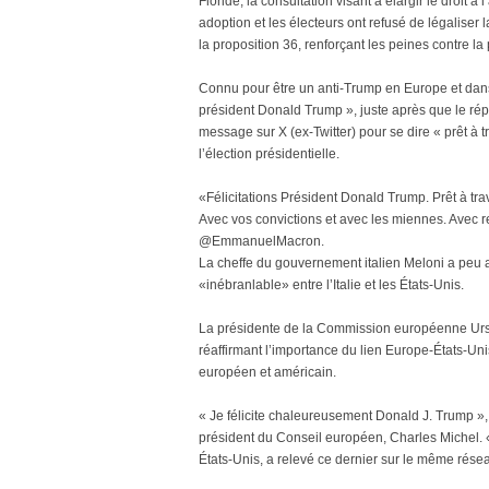
Floride, la consultation visant à élargir le droit 
adoption et les électeurs ont refusé de légaliser 
la proposition 36, renforçant les peines contre la 
Connu pour être un anti-Trump en Europe et dans 
président Donald Trump », juste après que le répu
message sur X (ex-Twitter) pour se dire « prêt à t
l’élection présidentielle.
«Félicitations Président Donald Trump. Prêt à tr
Avec vos convictions et avec les miennes. Avec re
@EmmanuelMacron.
La cheffe du gouvernement italien Meloni a peu ap
«inébranlable» entre l’Italie et les États-Unis.
La présidente de la Commission européenne Ursu
réaffirmant l’importance du lien Europe-États-Uni
européen et américain.
« Je félicite chaleureusement Donald J. Trump », 
président du Conseil européen, Charles Michel. «
États-Unis, a relevé ce dernier sur le même résea