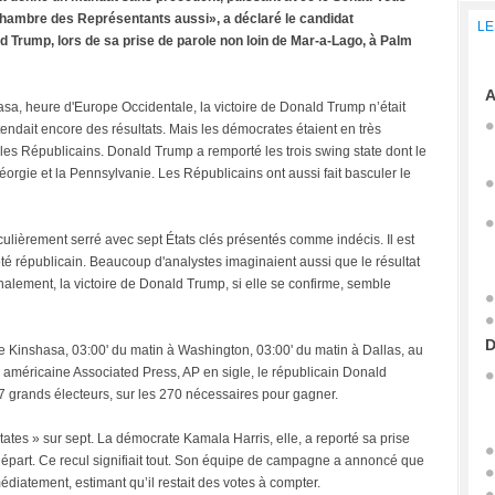
ambre des Représentants aussi», a déclaré le candidat
LE
d Trump, lors de sa prise de parole non loin de Mar-a-Lago, à Palm
A
sa, heure d'Europe Occidentale, la victoire de Donald Trump n’était
endait encore des résultats. Mais les démocrates étaient en très
les Républicains. Donald Trump a remporté les trois swing state dont le
éorgie et la Pennsylvanie. Les Républicains ont aussi fait basculer le
iculièrement serré avec sept États clés présentés comme indécis. Il est
té républicain. Beaucoup d'analystes imaginaient aussi que le résultat
nalement, la victoire de Donald Trump, si elle se confirme, semble
D
e Kinshasa, 03:00' du matin à Washington, 03:00' du matin à Dallas, au
 américaine Associated Press, AP en sigle, le républicain Donald
7 grands électeurs, sur les 270 nécessaires pour gagner.
ates » sur sept. La démocrate Kamala Harris, elle, a reporté sa prise
départ. Ce recul signifiait tout. Son équipe de campagne a annoncé que
diatement, estimant qu’il restait des votes à compter.