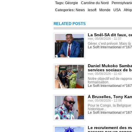
Tags:
Géorgie
Caroline du Nord
Pennsylvani
Categories:
News
lesoft
Monde
USA
Afriq
RELATED POSTS
La Snél-SA dit faux, c
mer, 05/08/2026 - 11:37
Gérer, c’est prévoir. Mais là
Le Soft International n°16
Daniel Mukoko Samba 
services sociaux de 
mer, 05/08/2026 - 11:43
Notre objectif est de rapproc
formalisation.
Le Soft International n°16
À Bruxelles, Tony Ka
mer, 05/08/2026 - 12:06
Pour le Congo, la Belgique e
historique...
Le Soft International n°16
Le recrutement des m
passera par un conco