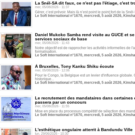
La Snél-SA dit faux, ce n'est pas l'étiage, c'est
mer, 05/08/2026 - 11:37
Gérer, c’est prévoir. Mais là n’est point le point fort de la Sn
Le Soft International n°1670, mercredi, 5 août 2026, Kinsh
Daniel Mukoko Samba rend visite au GUCE et se
services sociaux de base
mer, 05/08/2026 - 11:43
Notre objectif est de rapprocher les activités informelles de l'
formalisation.
Le Soft International n°1670, mercredi, 5 août 2026, Kinsh
À Bruxelles, Tony Kanku Shiku écoute
mer, 05/08/2026 - 12:06
Pour le Congo, la Belgique est un levier d'influence globale. O
historique...
Le Soft International n°1670, mercredi, 5 août 2026, Kinsh
Le recrutement des mandataires dans certaines 
passera par un concours
mer, 05/08/2026 - 11:55
Mise en place du processus compétitif de sélection des manda
Le Soft International n°1670, mercredi, 5 août 2026, Kinsh
L'esthétique ongulaire atterrit à Bandundu Ville
lun, 29/06/2026 - 10:30