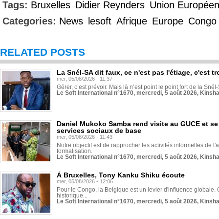
Tags:
Bruxelles
Didier Reynders
Union Europée
Categories:
News
lesoft
Afrique
Europe
Congo
RELATED POSTS
La Snél-SA dit faux, ce n'est pas l'étiage, c'est
mer, 05/08/2026 - 11:37
Gérer, c’est prévoir. Mais là n’est point le point fort de la Sn
Le Soft International n°1670, mercredi, 5 août 2026, Kinsh
Daniel Mukoko Samba rend visite au GUCE et se
services sociaux de base
mer, 05/08/2026 - 11:43
Notre objectif est de rapprocher les activités informelles de l'
formalisation.
Le Soft International n°1670, mercredi, 5 août 2026, Kinsh
À Bruxelles, Tony Kanku Shiku écoute
mer, 05/08/2026 - 12:06
Pour le Congo, la Belgique est un levier d'influence globale. O
historique...
Le Soft International n°1670, mercredi, 5 août 2026, Kinsh