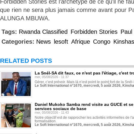
Forbidden Stories est l’archétype de ce qu’il ne faut
que rien ne sera plus jamais comme avant pour 
ALUNGA MBUWA.
Tags:
Rwanda Classified
Forbidden Stories
Paul
Categories:
News
lesoft
Afrique
Congo
Kinsha
RELATED POSTS
La Snél-SA dit faux, ce n'est pas l'étiage, c'est
mer, 05/08/2026 - 11:37
Gérer, c’est prévoir. Mais là n’est point le point fort de la Sn
Le Soft International n°1670, mercredi, 5 août 2026, Kinsh
Daniel Mukoko Samba rend visite au GUCE et se
services sociaux de base
mer, 05/08/2026 - 11:43
Notre objectif est de rapprocher les activités informelles de l'
formalisation.
Le Soft International n°1670, mercredi, 5 août 2026, Kinsh