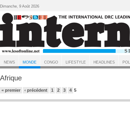
Aller au contenu principal
Dimanche, 9 Août 2026
NEWS
MONDE
CONGO
LIFESTYLE
HEADLINES
POL
ACCUEIL
MONDE
Afrique
Pages
« premier
‹ précédent
1
2
3
4
5