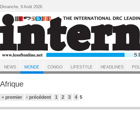
Aller au contenu principal
Dimanche, 9 Août 2026
NEWS
MONDE
CONGO
LIFESTYLE
HEADLINES
POL
ACCUEIL
MONDE
Afrique
Pages
« premier
‹ précédent
1
2
3
4
5