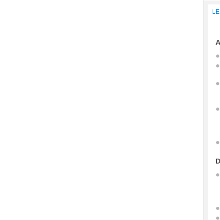
LE
A
D