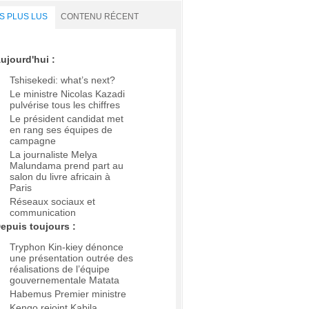
S PLUS LUS
CONTENU RÉCENT
ujourd'hui :
Tshisekedi: what’s next?
Le ministre Nicolas Kazadi
pulvérise tous les chiffres
Le président candidat met
en rang ses équipes de
campagne
La journaliste Melya
Malundama prend part au
salon du livre africain à
Paris
Réseaux sociaux et
communication
epuis toujours :
Tryphon Kin-kiey dénonce
une présentation outrée des
réalisations de l’équipe
gouvernementale Matata
Habemus Premier ministre
Kengo rejoint Kabila