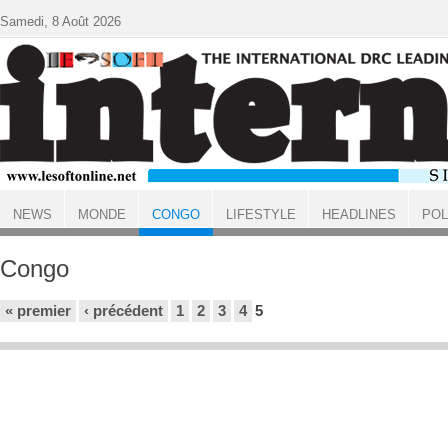
Aller au contenu principal
Samedi, 8 Août 2026
NEWS
MONDE
CONGO
LIFESTYLE
HEADLINES
POL
ACCUEIL
Congo
Pages
« premier
‹ précédent
1
2
3
4
5