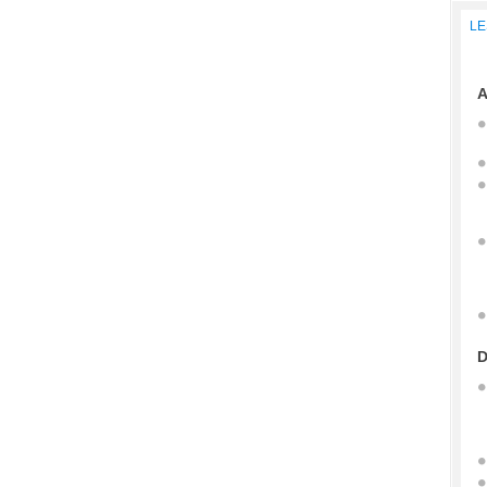
LE
A
D