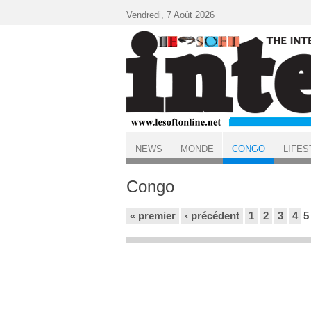
Aller au contenu principal
Vendredi, 7 Août 2026
NEWS
MONDE
CONGO
LIFES
ACCUEIL
Congo
Pages
« premier
‹ précédent
1
2
3
4
5