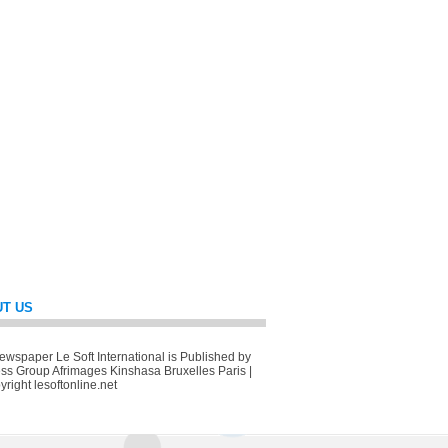
T US
wspaper Le Soft International is Published by
ss Group Afrimages Kinshasa Bruxelles Paris |
right lesoftonline.net