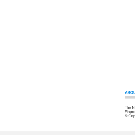
ABOU
The Ne
Finpre
© Copy