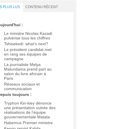
S PLUS LUS
CONTENU RÉCENT
ujourd'hui :
Le ministre Nicolas Kazadi
pulvérise tous les chiffres
Tshisekedi: what’s next?
Le président candidat met
en rang ses équipes de
campagne
La journaliste Melya
Malundama prend part au
salon du livre africain à
Paris
Réseaux sociaux et
communication
epuis toujours :
Tryphon Kin-kiey dénonce
une présentation outrée des
réalisations de l’équipe
gouvernementale Matata
Habemus Premier ministre
Kengo rejoint Kabila