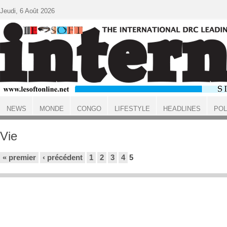
Aller au contenu principal
Jeudi, 6 Août 2026
NEWS
MONDE
CONGO
LIFESTYLE
HEADLINES
POL
ACCUEIL
Vie
Pages
« premier
‹ précédent
1
2
3
4
5