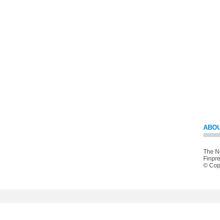
ABOU
The Ne
Finpre
© Copy