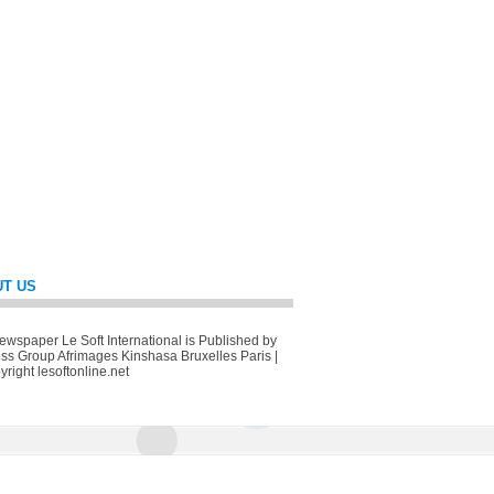
T US
wspaper Le Soft International is Published by
ss Group Afrimages Kinshasa Bruxelles Paris |
right lesoftonline.net