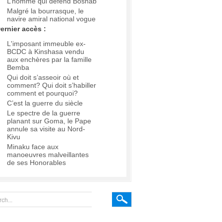
L’homme qui défend Boshab
Malgré la bourrasque, le
navire amiral national vogue
ernier accès :
L'imposant immeuble ex-
BCDC à Kinshasa vendu
aux enchères par la famille
Bemba
Qui doit s’asseoir où et
comment? Qui doit s’habiller
comment et pourquoi?
C’est la guerre du siècle
Le spectre de la guerre
planant sur Goma, le Pape
annule sa visite au Nord-
Kivu
Minaku face aux
manoeuvres malveillantes
de ses Honorables