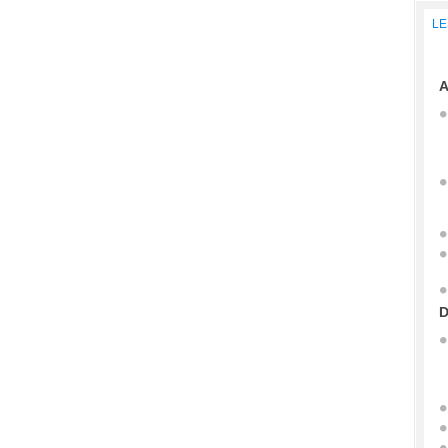
LE
A
D