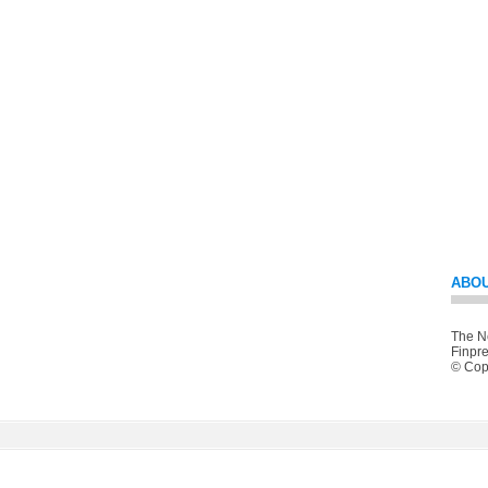
ABOU
The Ne
Finpre
© Copy