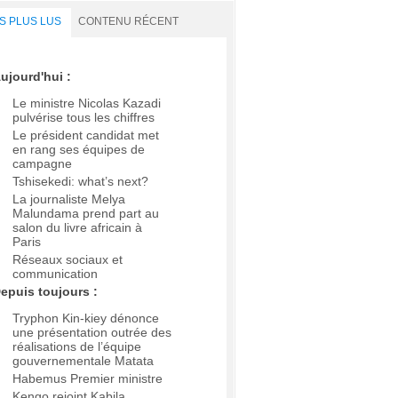
S PLUS LUS
CONTENU RÉCENT
ujourd'hui :
Le ministre Nicolas Kazadi
pulvérise tous les chiffres
Le président candidat met
en rang ses équipes de
campagne
Tshisekedi: what’s next?
La journaliste Melya
Malundama prend part au
salon du livre africain à
Paris
Réseaux sociaux et
communication
epuis toujours :
Tryphon Kin-kiey dénonce
une présentation outrée des
réalisations de l’équipe
gouvernementale Matata
Habemus Premier ministre
Kengo rejoint Kabila