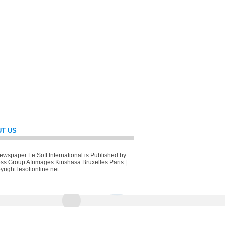
T US
wspaper Le Soft International is Published by
ss Group Afrimages Kinshasa Bruxelles Paris |
right lesoftonline.net