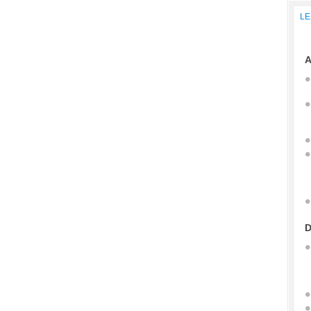
LE
A
D