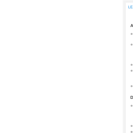
LE
A
D