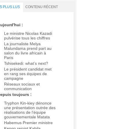
S PLUS LUS
CONTENU RÉCENT
ujourd'hui :
Le ministre Nicolas Kazadi
pulvérise tous les chiffres
La journaliste Melya
Malundama prend part au
salon du livre africain à
Paris
Tshisekedi: what’s next?
Le président candidat met
en rang ses équipes de
campagne
Réseaux sociaux et
communication
epuis toujours :
Tryphon Kin-kiey dénonce
une présentation outrée des
réalisations de l’équipe
gouvernementale Matata
Habemus Premier ministre
Kengo rejoint Kabila