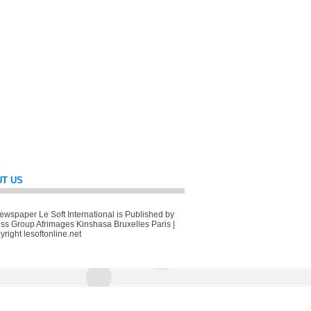
T US
wspaper Le Soft International is Published by
ss Group Afrimages Kinshasa Bruxelles Paris |
right lesoftonline.net