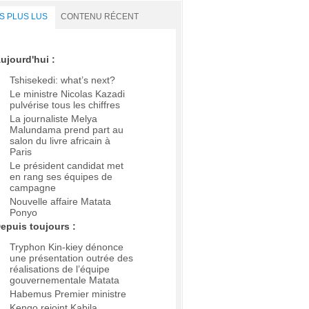
S PLUS LUS
CONTENU RÉCENT
ujourd'hui :
Tshisekedi: what’s next?
Le ministre Nicolas Kazadi
pulvérise tous les chiffres
La journaliste Melya
Malundama prend part au
salon du livre africain à
Paris
Le président candidat met
en rang ses équipes de
campagne
Nouvelle affaire Matata
Ponyo
epuis toujours :
Tryphon Kin-kiey dénonce
une présentation outrée des
réalisations de l’équipe
gouvernementale Matata
Habemus Premier ministre
Kengo rejoint Kabila