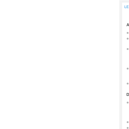
LE
A
D