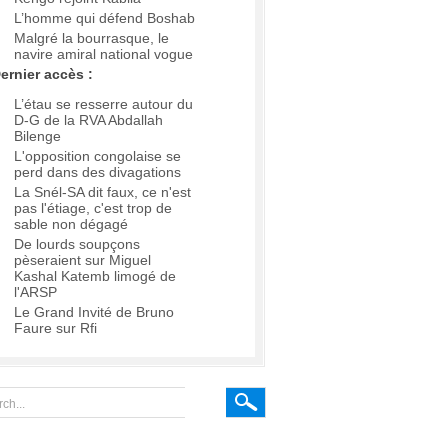
L’homme qui défend Boshab
Malgré la bourrasque, le
navire amiral national vogue
ernier accès :
L’étau se resserre autour du
D-G de la RVA Abdallah
Bilenge
L'opposition congolaise se
perd dans des divagations
La Snél-SA dit faux, ce n'est
pas l'étiage, c'est trop de
sable non dégagé
De lourds soupçons
pèseraient sur Miguel
Kashal Katemb limogé de
l'ARSP
Le Grand Invité de Bruno
Faure sur Rfi