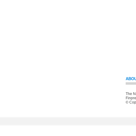
ABOU
The Ne
Finpre
© Copy