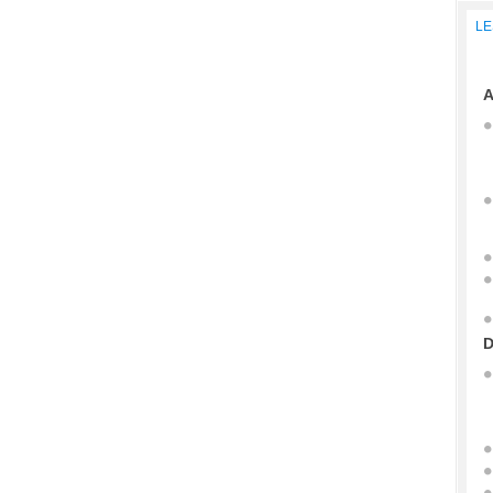
LE
A
D