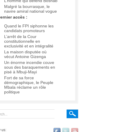
L’homme qui défend Boshab
Malgré la bourrasque, le
navire amiral national vogue
ernier accès :
Quand le FPI siphonne les
candidats promoteurs
L’arrêt de la Cour
constitutionnelle en
exclusivité et en intégralité
La maison disputée où
vécut Antoine Gizenga
Un énorme incendie couve
sous des baraquements en
pisé à Mbuji-Mayi
Fort de sa force
démographique, le Peuple
Mbala réclame un rôle
politique
 us: