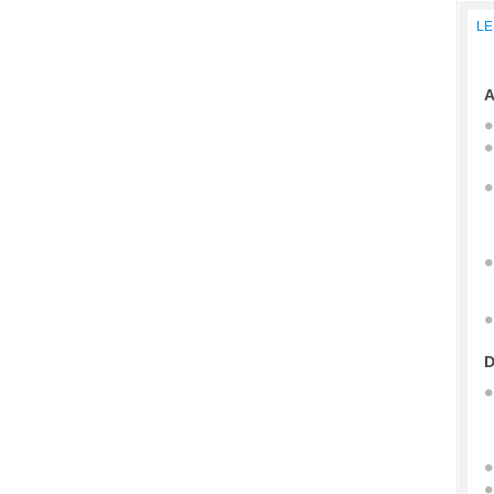
LE
A
D