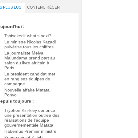
S PLUS LUS
CONTENU RÉCENT
ujourd'hui :
Tshisekedi: what’s next?
Le ministre Nicolas Kazadi
pulvérise tous les chiffres
La journaliste Melya
Malundama prend part au
salon du livre africain à
Paris
Le président candidat met
en rang ses équipes de
campagne
Nouvelle affaire Matata
Ponyo
epuis toujours :
Tryphon Kin-kiey dénonce
une présentation outrée des
réalisations de l’équipe
gouvernementale Matata
Habemus Premier ministre
Kengo rejoint Kabila