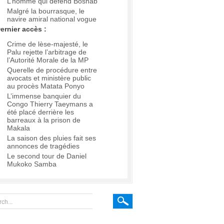
L’homme qui défend Boshab
Malgré la bourrasque, le
navire amiral national vogue
ernier accès :
Crime de lèse-majesté, le
Palu rejette l’arbitrage de
l’Autorité Morale de la MP
Querelle de procédure entre
avocats et ministère public
au procès Matata Ponyo
L’immense banquier du
Congo Thierry Taeymans a
été placé derrière les
barreaux à la prison de
Makala
La saison des pluies fait ses
annonces de tragédies
Le second tour de Daniel
Mukoko Samba