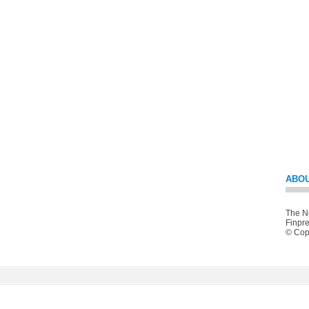
ABOU
The Ne
Finpre
© Copy