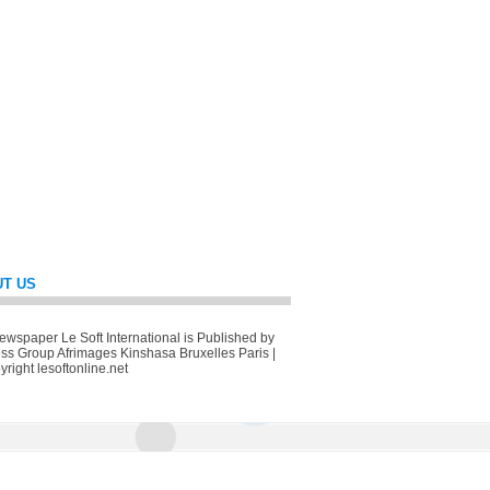
T US
wspaper Le Soft International is Published by
ss Group Afrimages Kinshasa Bruxelles Paris |
right lesoftonline.net