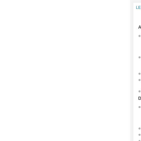
LE
A
D