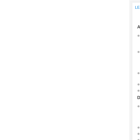
LE
A
D