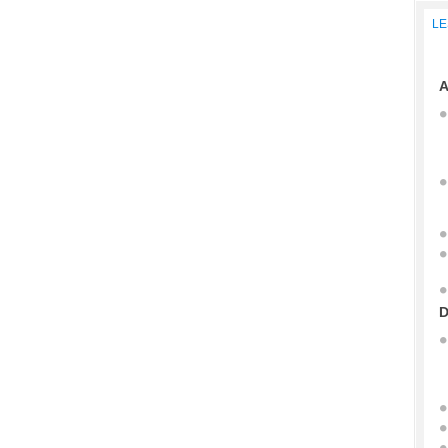
LE
A
D