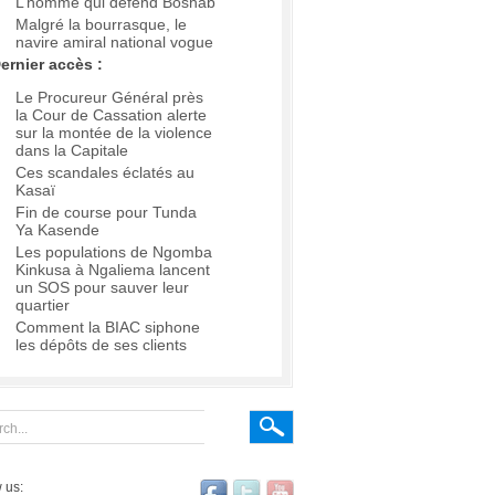
L’homme qui défend Boshab
Malgré la bourrasque, le
navire amiral national vogue
ernier accès :
Le Procureur Général près
la Cour de Cassation alerte
sur la montée de la violence
dans la Capitale
Ces scandales éclatés au
Kasaï
Fin de course pour Tunda
Ya Kasende
Les populations de Ngomba
Kinkusa à Ngaliema lancent
un SOS pour sauver leur
quartier
Comment la BIAC siphone
les dépôts de ses clients
 us: