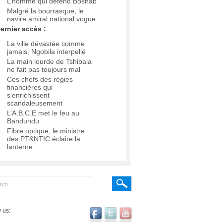
L’homme qui défend Boshab
Malgré la bourrasque, le
navire amiral national vogue
ernier accès :
La ville dévastée comme
jamais, Ngobila interpellé
La main lourde de Tshibala
ne fait pas toujours mal
Ces chefs des régies
financières qui
s’enrichissent
scandaleusement
L’A.B.C.E met le feu au
Bandundu
Fibre optique, le ministre
des PT&NTIC éclaire la
lanterne
 us: