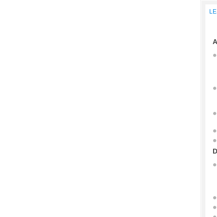
LE
A
D