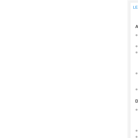
LE
A
D