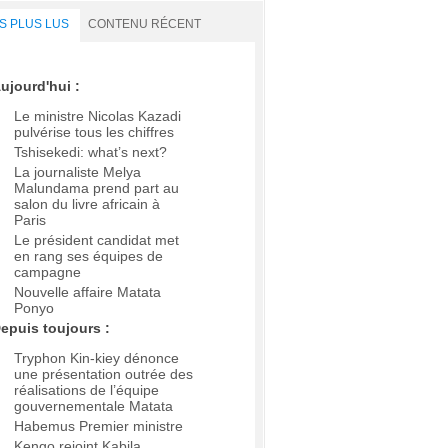
S PLUS LUS
CONTENU RÉCENT
ujourd'hui :
Le ministre Nicolas Kazadi
pulvérise tous les chiffres
Tshisekedi: what’s next?
La journaliste Melya
Malundama prend part au
salon du livre africain à
Paris
Le président candidat met
en rang ses équipes de
campagne
Nouvelle affaire Matata
Ponyo
epuis toujours :
Tryphon Kin-kiey dénonce
une présentation outrée des
réalisations de l’équipe
gouvernementale Matata
Habemus Premier ministre
Kengo rejoint Kabila