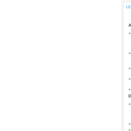
LE
A
D