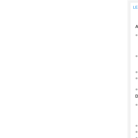
LE
A
D